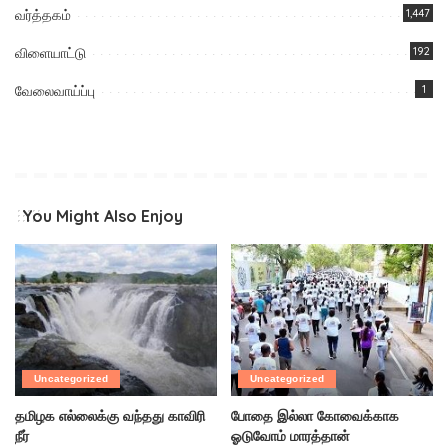
வர்த்தகம்
1,447
விளையாட்டு
192
வேலைவாய்ப்பு
1
You Might Also Enjoy
Uncategorized
Uncategorized
தமிழக எல்லைக்கு வந்தது காவிரி
போதை இல்லா கோவைக்காக
நீர்
ஓடுவோம் மாரத்தான்