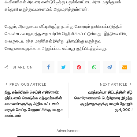
அதிகாரிகள் அவரை கண்டுபிடித்து புதுக்கோட்டை அரசு மருத்துவக்
கல்லூரி மருத்துவமனையில் அனுமதித்துள்ளனர்.
மேலும், அவருடைய வீட்டிலிருந்த நான்கு பேரையும் தனிமைப்படுத்திக்
கொள்ள சுகாதாரத்துறை சார்பில் தெரிவிக்கப்பட்டுள்ளது. இந்நிலையில்,
அவருடைய ரத்த மாதிரிகள் இன்று புனேவிற்கு மருத்துவ
சோதனைகளுக்காக அனுப்பப்பட உள்ளது குறிப்பிடத்தக்கது.
SHARE ON
PREVIOUS ARTICLE
NEXT ARTICLE
நியூ எக்ஸ்பிரஸ் செய்தி எதிரொலி:
வாத்ஸல்யா திட்டத்தின் கீழ்
தர்ப்பணம் கொடுக்க வந்தவர்களின்
கொரோனாவால் பெற்றோரை இழந்த
வாகனங்களுக்கு அதிக கட்டணம்
குழந்தைகளுக்கு மாதம் தோறும்
வசூல் செய்த பேரூராட்சிக்கு பா.ஜ.க
ரூ.4,000.!
கண்டனம்
– Advertisement –