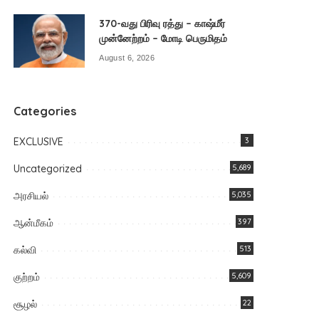
370-வது பிரிவு ரத்து – காஷ்மீர்
முன்னேற்றம் – மோடி பெருமிதம்
August 6, 2026
Categories
EXCLUSIVE
3
Uncategorized
5,689
அரசியல்
5,035
ஆன்மீகம்
397
கல்வி
513
குற்றம்
5,609
சூழல்
22