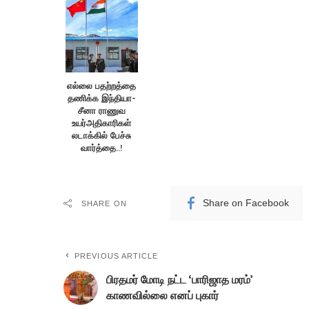
எல்லை பதற்றத்தை
தணிக்க இந்தியா-
சீனா ராணுவ
உயர்அதிகாரிகள்
லடாக்கில் பேச்சு
வார்த்தை..!
Share on Facebook
SHARE ON
PREVIOUS ARTICLE
பிரதமர் மோடி நட்ட ‘பாரிஜாத மரம்’
காணவில்லை எனப் புகார்