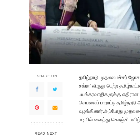
SHARE ON
தமிழ்நாடு முதலமைச்சர் ஜோசப
சக்ரா’ விருது பெற்ற தமிழ்நாட்
பயங்கரவாதிகளுக்கு எதிரான ந
செயலைப் பாராட்டி தமிழ்நாடு
வழங்கினார்.அப்போது முதலமை
மடியில் வைத்து கொஞ்சி மகிழ்ந
READ NEXT