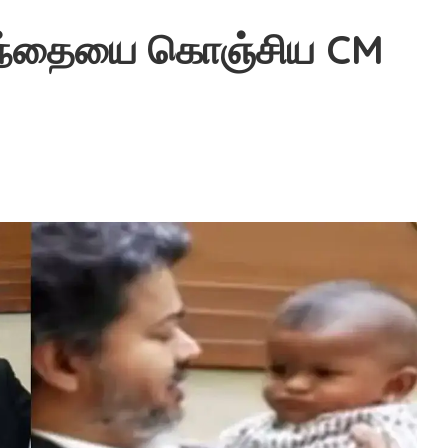
ுழந்தையை கொஞ்சிய CM