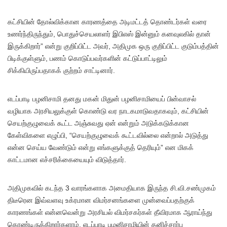
கட்சியின் தோல்விக்கான காரணத்தை அடிமட்டத் தொண்டர்கள் வரை
உணர்ந்திருந்தும், பொதுச்செயலாளர் இபிஎஸ் இன்னும் கனவுலகில் தான்
இருக்கிறார்” என்று குறிப்பிட்ட அவர், அதிமுக ஒரு குறிப்பிட்ட குடும்பத்தின்
பிடிக்குள்ளும், பணம் கொடுப்பவர்களின் கட்டுப்பாட்டிலும்
சிக்கியிருப்பதாகக் குற்றம் சாட்டினார்.
எடப்பாடி பழனிசாமி தனது மகன் மிதுன் பழனிசாமியைப் பின்வாசல்
வழியாக அரசியலுக்குள் கொண்டு வர நாடகமாடுவதாகவும், கட்சியின்
செயற்குழுவைக் கூட்ட அஞ்சுவது ஏன் என்றும் அடுக்கடுக்கான
கேள்விகளை எழுப்பி, “செயற்குழுவைக் கூட்டவில்லை என்றால் அடுத்து
என்ன செய்ய வேண்டும் என்று எங்களுக்குத் தெரியும்” என மிகக்
காட்டமான எச்சரிக்கையையும் விடுத்தார்.
அதிமுகவில் கடந்த 3 வாரங்களாக அமைதியாக இருந்த சி.வி.சண்முகம்
திடீரென இவ்வளவு உக்ரமான விமர்சனங்களை முன்வைப்பதற்குக்
காரணங்கள் என்னவென்று அரசியல் விமர்சகர்கள் தீவிரமாக ஆராய்ந்து
கொண்டிருக்கிறார்களாம். எடப்பாடி பழனிசாமியின் தனிச்சார்பு