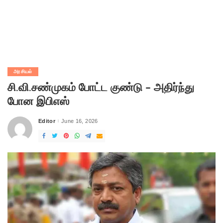
அரசியல்
சி.வி.சண்முகம் போட்ட குண்டு – அதிர்ந்து
போன இபிஎஸ்
Editor
June 16, 2026
Posted
by