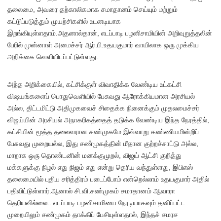
தலைமை, அவரை தற்காலிகமாக சமாதானம் செய்யும் மற்றும்
கட்டுப்படுத்தும் முயற்சிகளில் உடனடியாக
இறங்கியுள்ளதாம்.அதனால்தான், எடப்பாடி பழனிசாமியின் அறிவுறுத்தலின்
பேரில் முன்னாள் அமைச்சர் ஆர்.பி.உதயகுமார் வாயிலாக ஒரு முக்கிய
அறிக்கை வெளியிடப்பட்டுள்ளது.
அந்த அறிக்கையில், கட்சிக்குள் விவாதிக்க வேண்டிய உட்கட்சி
விஷயங்களைப் பொதுவெளியில் பேசுவது ஆரோக்கியமான அரசியல்
அல்ல, திட்டமிட்டு அதிமுகவைச் சிதைக்க நினைக்கும் முதலமைச்சர்
விஜய்யின் அரசியல் அநாகரிகத்தைத் தடுக்க வேண்டிய இந்த நேரத்தில்,
கட்சியின் மூத்த தலைவரான சண்முகமே இவ்வாறு கண்ணியமின்றிப்
பேசுவது முறையல்ல, இது சண்முகத்தின் மீதான குற்றச்சாட்டு அல்ல,
மாறாக ஒரு தொண்டனின் மனக்குமுறல், விஜய் ஆட்சி குறித்து
மக்களுக்கு நிழல் எது நிஜம் எது என்று தெரிய வந்துள்ளது, இபிஎஸ்
தலைமையில் புதிய சரித்திரம் படைப்போம் என்றெல்லாம் உதயகுமார் அதில்
பதிவிட்டுள்ளார்.ஆனால் சி.வி.சண்முகம் சமாதானம் ஆவாரா
தெரியவில்லை.. எடப்பாடி பழனிசாமியை நேரடியாகவும் தனிப்பட்ட
முறையிலும் சண்முகம் தாக்கிப் பேசியுள்ளதால், இந்தச் சமரச