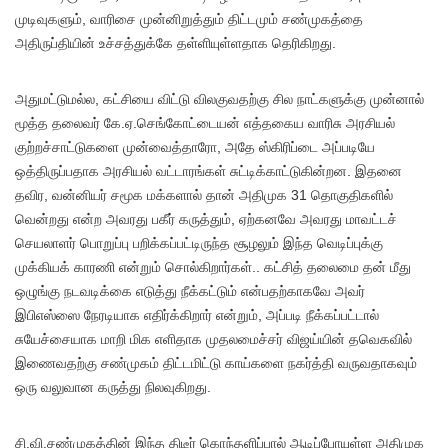
முடிவுகளும், வாரிசை முன்னிறுத்தும் திட்டமும் சண்முகத்தை
அதிருப்தியின் உச்சத்துக்கே தள்ளியுள்ளதாக தெரிகிறது.
அதுமட்டுமல்ல, கட்சியை விட்டு விலகுவதற்கு சில நாட்களுக்கு முன்னால்
மூத்த தலைவர் கே.ஏ.செங்கோட்டையன் எத்தகைய வாரிசு அரசியல்
குற்றச்சாட்டுகளை முன்வைத்தாரோ, அதே ஸ்கிரிப்டை அப்படியே
ஒத்திருப்பதாக அரசியல் வட்டாரங்கள் சுட்டிக்காட்டுகின்றன. இதனை
தவிர, வன்னியர் சமூக மக்களால் தான் அதிமுக 31 தொகுதிகளில்
வென்றது என்ற அவரது பகீர் கருத்தும், ஏற்கனவே அவரது மாவட்டச்
செயலாளர் பொறுப்பு பறிக்கப்பட்டிருந்த சூழலும் இந்த வெடிப்புக்கு
முக்கியக் காரணி என்றும் சொல்கிறார்கள்.. கட்சித் தலைமை தன் மீது
ஒழுங்கு நடவடிக்கை எடுத்து நீக்கட்டும் என்பதற்காகவே அவர்
இபிஎஸ்ஸை நேரடியாக எதிர்க்கிறார் என்றும், அப்படி நீக்கப்பட்டால்
சுயேச்சையாக மாறி மிக எளிதாக முதலமைச்சர் விஜய்யின் தவெகவில்
இணைவதற்கு சண்முகம் திட்டமிட்டு காய்களை நகர்த்தி வருவதாகவும்
ஒரு வலுவான கருத்து நிலவுகிறது.
சி.வி.சண்முகத்தின் இந்த திடீர் கொந்தளிப்பால் ஆடிப்போயுள்ள அதிமுக