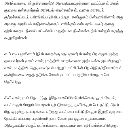
அறிக்கையை ஏற்றுக்கொண்டு அமைதியாவதற்கான வாய்ப்புகள் மிகக்
குறைவு என்கிறார்கள் அரசியல் விமர்சகர்கள். வாரிசு அரசியல்
குற்றச்சாட்டைப் பகிரங்கப்படுத்திய பிறகு, சண்முகம் பின்வாங்கினால் அது
அவரது அரசியல் எதிர்காலத்தைப் பாதிக்கும் என்பதால், அவர் தனது
தற்போதைய நிலைப்பாட்டிலேயே உறுதியாக நீடிக்கக்கூடும் என்றும் கருத்து
கூறுகிறார்கள்.
எடப்பாடி பழனிசாமி இப்போதைக்கு உதயகுமார் போன்ற பிற சமூக மூத்த
தலைவர்கள் மூலம் சண்முகத்தின் வாதங்களை முறியடிக்க முயன்றாலும்,
சண்முகத்தின் ஆதரவாளர்கள் மற்றும் கட்சியின் பிற அதிருப்தியாளர்கள்
ஒன்றிணைவதைத் தடுக்க வேண்டிய கட்டாயத்தில் உள்ளதாகவே
தெரிகிறது..
சிவி சண்முகம் தொடர்ந்து இதே பாணியில் போர்க்கொடி தூக்கினால்,
கட்சிக்குள் மேலும் பிளவுகள் ஏற்படுவதைத் தவிர்க்கும் பொருட்டு, அவர்
மீது ஒழுங்கு நடவடிக்கை எடுத்து கட்சியை விட்டு நீக்கும் இறுதி முடிவை
நோக்கி எடப்பாடி பழனிசாமி நகர வேண்டிய சூழல் உருவாகலாம்.
அதிமுகவில் பெரும் மாற்றங்களை ஏற்படலாம் என எதிர்பார்க்கபடுகிறது.