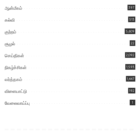
ஆன்மீகம்
397
கல்வி
513
குற்றம்
5,609
சூழல்
22
செய்திகள்
2,092
நிகழ்ச்சிகள்
1,593
வர்த்தகம்
1,447
விளையாட்டு
192
வேலைவாய்ப்பு
1