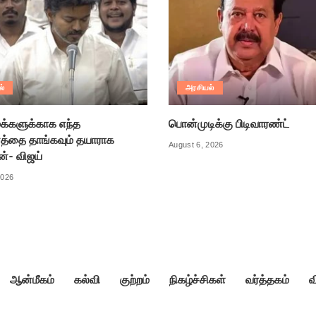
ல்
அரசியல்
க்களுக்காக எந்த
பொன்முடிக்கு பிடிவாரண்ட்
்தை தாங்கவும் தயாராக
August 6, 2026
ன்- விஜய்
2026
ஆன்மீகம்
கல்வி
குற்றம்
நிகழ்ச்சிகள்
வர்த்தகம்
வ