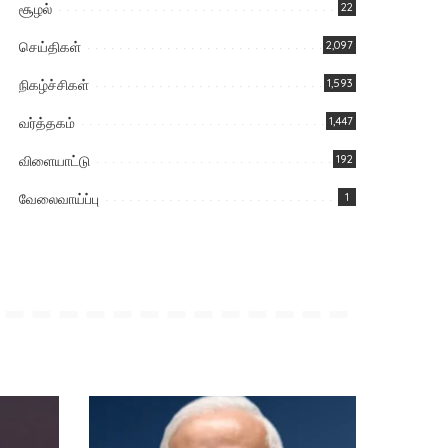
சூழல்
22
செய்திகள்
2,097
நிகழ்ச்சிகள்
1,593
வர்த்தகம்
1,447
விளையாட்டு
192
வேலைவாய்ப்பு
1