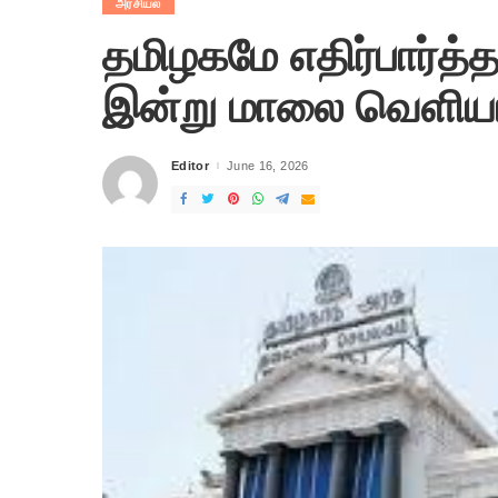
அரசியல்
தமிழகமே எதிர்பார்த
இன்று மாலை வெளிய
Editor
June 16, 2026
Posted
by