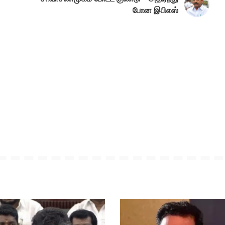
போன இபிஎஸ்