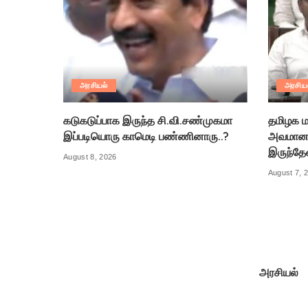
அரசியல்
அரசிய
கடுகடுப்பாக இருந்த சி.வி.சண்முகமா
தமிழக ம
இப்படியொரு காமெடி பண்ணினாரு..?
அவமானத
இருந்தே
August 8, 2026
August 7, 
அரசியல்