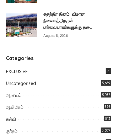
சுதந்திர தினம்: விமான
நிலையத்திற்குள்
பார்வையாளர்களுக்கு தடை
August 8, 2026
Categories
EXCLUSIVE
3
Uncategorized
5,689
அரசியல்
5,037
ஆன்மீகம்
398
கல்வி
513
குற்றம்
5,609