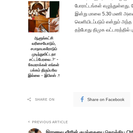
போராட்டங்கள் எழுந்துள்ளது. 
இன்று மாலை 5.30 மணி அளவி
வெளியிடப்படும் என்றும் அந
தற்போது திமுக வட்டாரத்தில் ப
ஆளுங்கட்சி
வரிசையோடும்,
சபாநாயகரோடும்
முடிந்துவிட்டதா
சட்டப்பேரவை..?’ –
கேமராக்கள் எங்கள்
பக்கம் திரும்பவே
இல்லை – இபிஎஸ் .!!
Share on Facebook
SHARE ON
PREVIOUS ARTICLE
இராணுவ வீரரின் குழந்தையை கொஞ்சிய CM