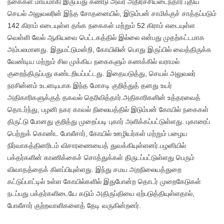
நகைகள் மாயமாகி இருப்பது கண்டு அவர் அதிர்ச்சியடைந்தார்.புதிய
செயல் அலுவலரின் இந்த சோதனையில், இடும்பன் சாமிக்குச் சாத்தப்படும்
142 கிராம் எடையுள்ள தங்க நகைகள் மற்றும் 52 கிராம் எடையுள்ள
வெள்ளி வேல் ஆகியவை பெட்டகத்தில் இல்லை என்பது முதற்கட்டமாக
அம்பலமானது. இதுமட்டுமன்றி, கோயிலின் பொது இருப்பில் வைத்திருக்க
வேண்டிய மற்றும் சில முக்கிய நகைகளும் கணக்கில் வராமல்
குறைந்திருப்பது கண்டறியப்பட்டது. இதையடுத்து, செயல் அலுவலர்
நரசின்னம் உடனடியாக இந்த மோசடி குறித்துத் தனது உயர்
அதிகாரிகளுக்குத் தகவல் தெரிவித்தார்.அதிகாரிகளின் உத்தரவைத்
தொடர்ந்து, பழனி நகர காவல் நிலையத்தில் இடும்பன் கோயில் நகைகள்
திருட்டு போனது குறித்து முறைப்படி புகார் அளிக்கப்பட்டுள்ளது. புகாரைப்
பெற்றுக் கொண்ட போலீசார், கோயில் ஊழியர்கள் மற்றும் பழைய
நிர்வாகத்தினரிடம் விசாரணையைத் துவக்கியுள்ளனர்.பழனியில்
பக்தர்களின் காணிக்கைச் சொத்துக்கள் திருடப்பட்டுள்ளது பெரும்
விவாதத்தைக் கிளப்பியுள்ளது. இந்து சமய அறநிலையத்துறை
கட்டுப்பாட்டில் உள்ள கோயில்களில் இதுபோன்ற தொடர் முறைகேடுகள்
நடப்பது பக்தர்களிடையே கடும் அதிருப்தியை ஏற்படுத்தியுள்ளதால்,
போலீசார் குற்றவாளிகளைத் தேடி வருகின்றனர்.