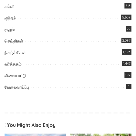
கல்வி
513
குற்றம்
5,609
சூழல்
22
செய்திகள்
2,097
நிகழ்ச்சிகள்
1,593
வர்த்தகம்
1,447
விளையாட்டு
192
வேலைவாய்ப்பு
1
You Might Also Enjoy