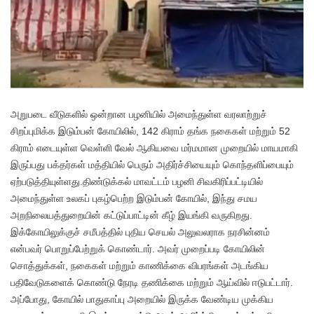
அ
றுபடை வீடுகளில் ஒன்றான பழனியில் அமைந்துள்ள வரலாற்றுச்
சிறப்புமிக்க இடும்பன் கோயிலில், 142 கிராம் தங்க நகைகள் மற்றும் 52
கிராம் எடையுள்ள வெள்ளி வேல் ஆகியவை மர்மமான முறையில் மாயமாகி
இருப்பது பக்தர்கள் மத்தியில் பெரும் அதிர்ச்சியையும் கொந்தளிப்பையும்
ஏற்படுத்தியுள்ளது.திண்டுக்கல் மாவட்டம் பழனி சிவகிரிப்பட்டியில்
அமைந்துள்ள உலகப் புகழ்பெற்ற இடும்பன் கோயில், இந்து சமய
அறநிலையத்துறையின் கட்டுப்பாட்டின் கீழ் இயங்கி வருகிறது.
இக்கோயிலுக்குச் சமீபத்தில் புதிய செயல் அலுவலராக நரசின்னம்
என்பவர் பொறுப்பேற்றுக் கொண்டார். அவர் முறைப்படி கோயிலின்
சொத்துக்கள், நகைகள் மற்றும் காணிக்கை விபரங்கள் அடங்கிய
பதிவேடுகளைக் கொண்டு நேரடி தணிக்கை மற்றும் ஆய்வில் ஈடுபட்டார்.
அப்போது, கோயில் பாதுகாப்பு அறையில் இருக்க வேண்டிய முக்கிய