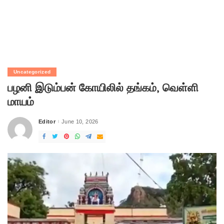
Uncategorized
பழனி இடும்பன் கோயிலில் தங்கம், வெள்ளி
மாயம்
Editor
June 10, 2026
Posted
by