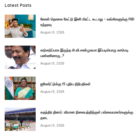
Latest Posts
லோன் தொகை கேட்டு இனி மிரட்ட கூடாது – வங்கிகளுக்கு RBI
உத்தரவு
August 8, 2026
கடுகடுப்பாக இருந்த சி.வி.சண்முகமா இப்படியொரு காமெடி
பண்ணினாரு..?
August 8, 2026
ஐகோர்ட்டுக்கு 15 புதிய நீதிபதிகள்
August 8, 2026
சுதந்திர தினம்: விமான நிலையத்திற்குள் பார்வையாளர்களுக்கு
தடை
August 8, 2026