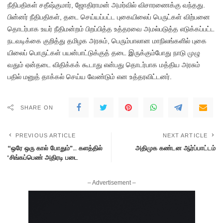
நீதிப​தி​கள் சதீஷ்கு​மார், ஜோதி​ராமன் அமர்​வில் விசா​ரணைக்கு வந்​தது.
பின்​னர் நீதிப​தி​கள், தடை செய்​யப்​பட்ட புகை​யிலைப் பெருட்​கள் விற்​பனை
தொடர்​பாக உயர் நீதி​மன்​றம் பிறப்​பித்த உத்​தரவை அமல்​படுத்த எடுக்​கப்​பட்ட
நடவடிக்கை குறித்து தமிழக அரசும், பெரும்​பாலான மாநிலங்​களில் புகை​
யிலைப் பொருட்​கள் பயன்​பாட்​டுக்​குத் தடை இருக்​கும்போது நாடு முழு​
வதும் ஏன்தடை வி​திக்​கக் கூடாது என்​பது தொடர்​பாக மத்​தி​ய அரசும்​
பதில்​ மனுத்​ தாக்​கல்​ செய்​ய வேண்​டும்​ என உத்​தரவிட்​டனர்​.
SHARE ON
PREVIOUS ARTICLE
NEXT ARTICLE
“ஒரே ஒரு கால் போதும்”… களத்தில்
அதிமுக கண்டன ஆர்ப்பாட்டம்
‘சிங்கப்பெண் அதிரடி படை
– Advertisement –