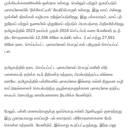
முக்​கியக்காரணி​களில் ஒன்​றாக உள்​ளது. மெல்​லும் மற்​றும் நுகரப்​படும்
புகை​யிலை​யில் ‘நிக்​கோட்​டின்’ வேதிப்​பொருள் உள்​ளது. இது வாய் அல்​லது
மூக்​கின் திசுக்​கள் வழி​யாக உறிஞ்​சப்​படு​கிறது. இது பக்​க​வாதம், வாய் புற்​
று​நோய் மற்​றும் நுரை​யீரல் புற்​று​நோய் ஏற்​படும் அபா​யத்தை அதி​கரிக்​கிறது.
தமிழகத்​தில் 2023 நவம்​பர் முதல் 2024 செப்​டம்​பர் வரை போலீ​ஸார் நடத்​
திய சோதனை​யில் 12,336 கிலோ கூல்​லிப் உள்பட 1 லட்​சத்து 27,561
கிலோ தடை செய்​யப்​பட்ட புகை​யிலைப் பொருட்​கள் பறி​முதல் செய்​யப்​பட்​
டன.
தமிழகத்​தில் தடை செய்​யப்​பட்ட புகை​யிலைப் பொருட்​களின் விற்​
பனையைத் தடுக்க உயர் நீதி​மன்​ற உத்​தரவு அமல்​படுத்​தப்​பட​வில்​லை.
எனவே, தமிழகத்​தில் பள்​ளி​களில் புகை​யிலை இல்​லாத கல்வி நிறுவன வழி​
காட்​டு​தல்​களைச் செயல்​படுத்​த குழந்​தைகளுக்​கான புகை​யிலை தடுப்பு
மையம் அமைத்து உளவிய​லா​ளரை நியமிக்க வேண்​டும்.
மேலும், பள்ளி மாணவர்​களுக்கு ஒவ்​வொரு கல்வி ஆண்​டிலும் குறைந்​தது
இரு முறை​யா​வது வாய்​வழி- பல் சுகா​தா​ரப் பரிசோதனை​களை மேற்​
கொள்ள உத்​தர​விட வேண்​டும். இவ்​வாறு கூறப்​பட்​டிருந்​தது. இந்த மனு