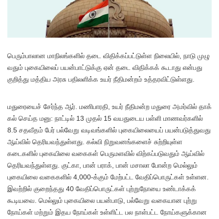
பெரும்​பாலான மாநிலங்​களில் தடை விதிக்​கப்​பட்​டுள்ள நிலை​யில், நாடு முழு​
வதும் புகை​யிலைப் பயன்​பாட்​டுக்கு ஏன் தடை விதிக்​கக் கூடாது என்​பது
குறித்து மத்​திய அரசு பதிலளிக்க உயர் நீதி​மன்​றம் உத்​தர​விட்​டுள்ளது.
மதுரையைச் சேர்ந்த ஆர்​. மணி​பார​தி, உயர் நீதி​மன்ற மதுரை அமர்​வில் தாக்​
கல் செய்த மனு​: நாட்​டில் 13 முதல் 15 வயதுடைய பள்ளி மாணவர்​களில்
8.5 சதவீதம் பேர் பல்​வேறு வடிவங்​களில் புகை​யிலை​யைப் பயன்​படுத்​து​வது
ஆய்​வில் தெரிய​வந்​துள்​ளது. கல்வி நிறு​வனங்​களைச் சுற்​றி​யுள்ள
கடைகளில் புகை​யிலை வகைகள் பெரு​மள​வில் விற்​கப்​படு​வதும் ஆய்​வில்
தெரிய​வந்​துள்​ளது. குட்​கா, பான் பராக், பான் மசாலா போன்ற மெல்​லும்
புகை​யிலை வகை​களில் 4,000-க்​கும் மேற்​பட்ட வேதிப்​பொருட்​கள் உள்​ளன.
இவற்​றில் குறைந்​தது 40 வேதிப்​பொருட்​கள் புற்​று​நோயை உண்​டாக்​கக்
கூடிய​வை. மெல்​லும் புகை​யிலை பயன்​பாடு, பல்​வேறு வகை​யான புற்​று​
நோய்​கள் மற்​றும் இதய நோய்​கள் உள்​ளிட்ட பல நாள்​பட்ட நோய்​களுக்​கான