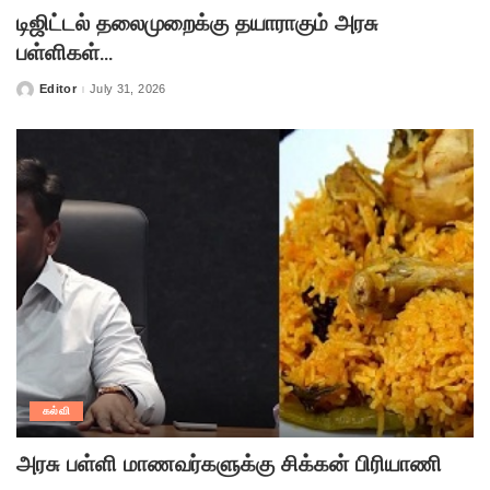
டிஜிட்டல் தலைமுறைக்கு தயாராகும் அரசு
பள்ளிகள்…
Editor
July 31, 2026
Posted
by
கல்வி
அரசு பள்ளி மாணவர்களுக்கு சிக்கன் பிரியாணி