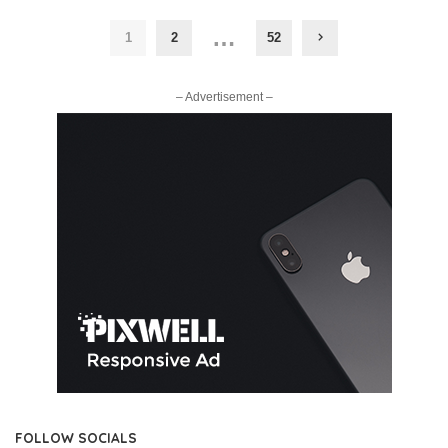
…
1
2
52
– Advertisement –
FOLLOW SOCIALS