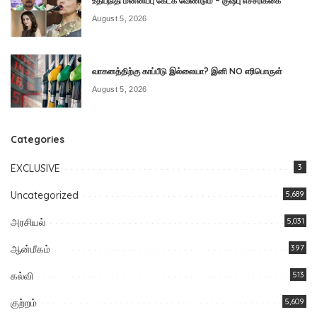
உதயநிதி மன்னிப்பு கேட்க வேண்டும் – குஷ்பு எச்சரிக்கை
August 5, 2026
வாகனத்திற்கு காப்பீடு இல்லையா? இனி NO எரிபொருள்
August 5, 2026
Categories
EXCLUSIVE
3
Uncategorized
5,689
அரசியல்
5,031
ஆன்மீகம்
397
கல்வி
513
குற்றம்
5,609