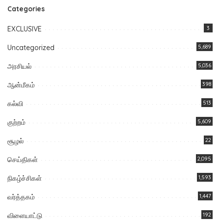
Categories
EXCLUSIVE
3
Uncategorized
5,689
அரசியல்
5,036
ஆன்மீகம்
398
கல்வி
513
குற்றம்
5,609
சூழல்
22
செய்திகள்
2,095
நிகழ்ச்சிகள்
1,593
வர்த்தகம்
1,447
விளையாட்டு
192