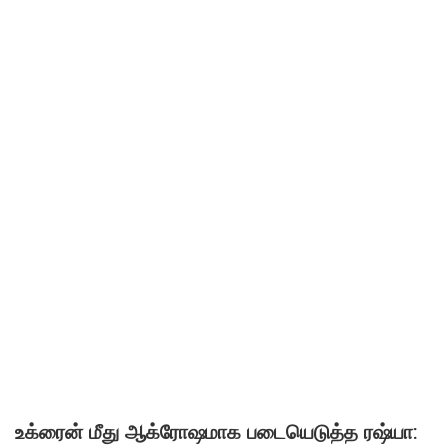
உக்ரைன் மீது ஆக்ரோஷமாக படையெடுத்த ரஷ்யா: