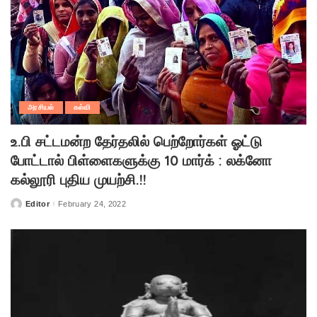
அரசியல்
கல்வி
உ.பி சட்டமன்ற தேர்தலில் பெற்றோர்கள் ஓட்டு
போட்டால் பிள்ளைகளுக்‍கு 10 மார்க் : லக்னோ
கல்லூரி புதிய முயற்சி.!!
Editor
February 24, 2022
Posted
by