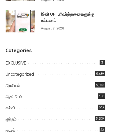
இனி UPI பரிவர்த்தனைகளுக்கு
கட்டணம்
August 7, 2026
Categories
EXCLUSIVE
3
Uncategorized
5,689
அரசியல்
5,036
ஆன்மீகம்
398
கல்வி
513
குற்றம்
5,609
சூழல்
22