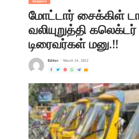
வர்த்தகம்
மோட்டார் சைக்கிள் 
வலியுறுத்தி கலெக்ட
டிரைவர்கள் மனு.!!
Editor
March 14, 2022
Posted
by