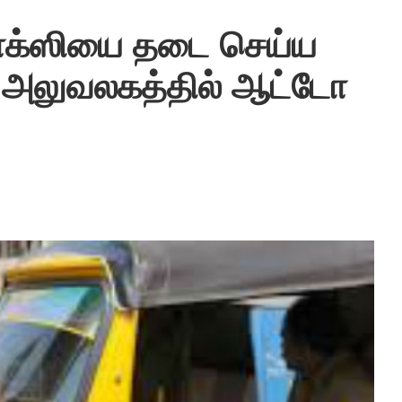
டாக்ஸியை தடை செய்ய
ர் அலுவலகத்தில் ஆட்டோ