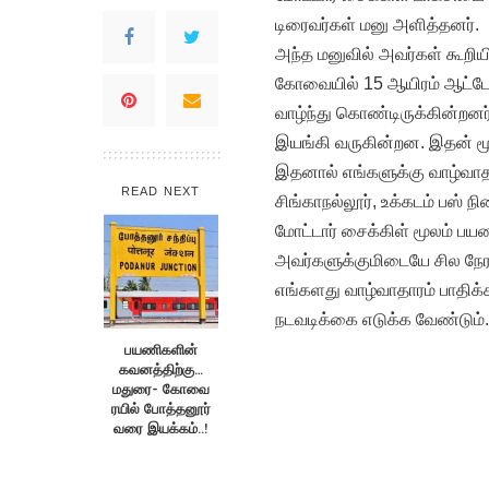
டிரைவர்கள் மனு அளித்தனர்.
அந்த மனுவில் அவர்கள் கூறியி
கோவையில் 15 ஆயிரம் ஆட்டோக
வாழ்ந்து கொண்டிருக்கின்றனர
இயங்கி வருகின்றன. இதன் ம
இதனால் எங்களுக்கு வாழ்வாதார
READ NEXT
சிங்காநல்லூர், உக்கடம் பஸ் 
மோட்டார் சைக்கிள் மூலம் பய
அவர்களுக்குமிடையே சில நேரங
எங்களது வாழ்வாதாரம் பாதிக்
நடவடிக்கை எடுக்க வேண்டும்.
பயணிகளின்
கவனத்திற்கு…
மதுரை- கோவை
ரயில் போத்தனூர்
வரை இயக்கம்..!