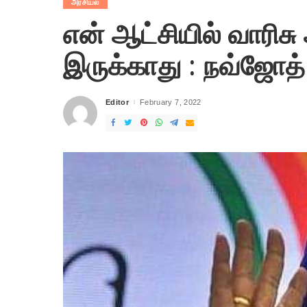
அரசியல்
என் ஆட்சியில் வாரிச
இருக்காது : நவ்ஜோத் ச
Editor
February 7, 2022
Posted
by