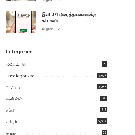
இனி UPI பரிவர்த்தனைகளுக்கு
கட்டணம்
August 7, 2026
Categories
EXCLUSIVE
3
Uncategorized
5,689
அரசியல்
5,036
ஆன்மீகம்
398
கல்வி
513
குற்றம்
5,609
சூழல்
22