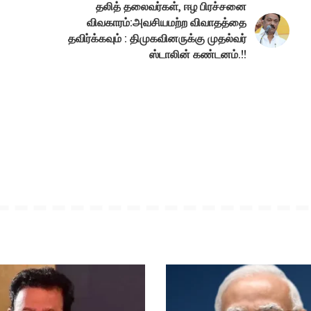
தலித் தலைவர்கள், ஈழ பிரச்சனை
விவகாரம்:அவசியமற்ற விவாதத்தை
தவிர்க்கவும் : திமுகவினருக்கு முதல்வர்
ஸ்டாலின் கண்டனம்.!!