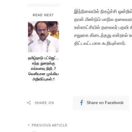
இந்நிலையில் நிகழ்ச்சி ஒன்றில
READ NEXT
தான் மீண்டும் மாநில தலைவராக
உள்ளாட்சியில் தலைவர் பதவி
சலுகை கிடைத்தது என்றால் 
திட்டவட்டமாக கூறியுள்ளார்.
தமிழ்நாடு பட்ஜெட்…
எந்த துறைக்கு
எவ்வளவு நிதி..?
வெளியான முக்கிய
அறிவிப்புகள்.!!
Share on Facebook
SHARE ON
PREVIOUS ARTICLE