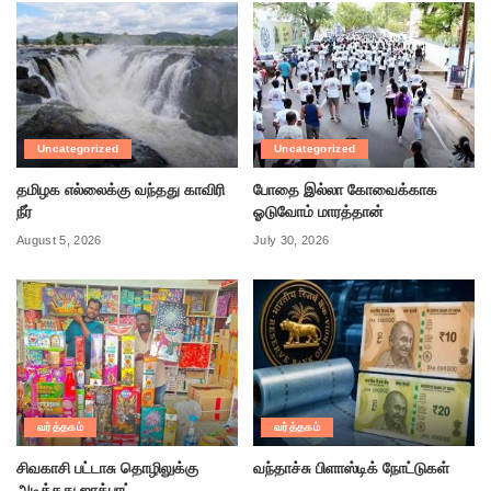
Uncategorized
Uncategorized
தமிழக எல்லைக்கு வந்தது காவிரி
போதை இல்லா கோவைக்காக
நீர்
ஓடுவோம் மாரத்தான்
August 5, 2026
July 30, 2026
வர்த்தகம்
வர்த்தகம்
சிவகாசி பட்டாசு தொழிலுக்கு
வந்தாச்சு பிளாஸ்டிக் நோட்டுகள்
அடித்தது ஜாக்பாட்…