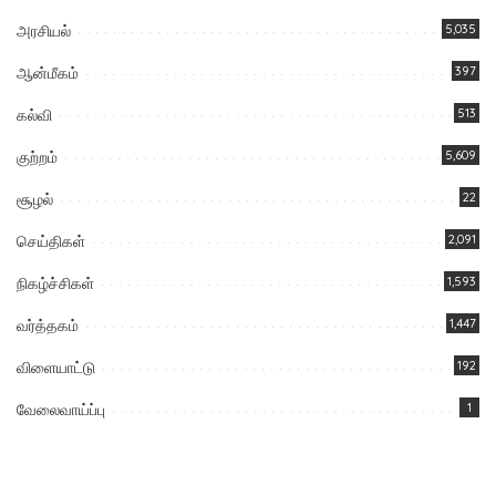
அரசியல்
5,035
ஆன்மீகம்
397
கல்வி
513
குற்றம்
5,609
சூழல்
22
செய்திகள்
2,091
நிகழ்ச்சிகள்
1,593
வர்த்தகம்
1,447
விளையாட்டு
192
வேலைவாய்ப்பு
1