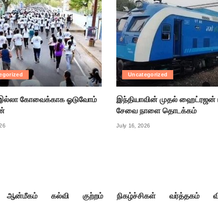
egorized
Uncategorized
ல்லா கோவைக்காக ஓடுவோம்
இந்தியாவின் முதல் ஹைட்ரஜன் 
ன்
சேவை நாளை தொடக்கம்
026
July 16, 2026
ஆன்மீகம்
கல்வி
குற்றம்
நிகழ்ச்சிகள்
வர்த்தகம்
வ