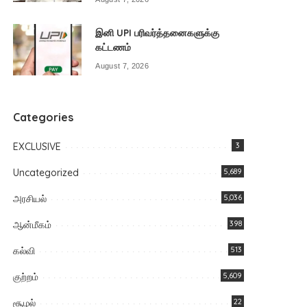
இனி UPI பரிவர்த்தனைகளுக்கு
கட்டணம்
August 7, 2026
Categories
EXCLUSIVE
3
Uncategorized
5,689
அரசியல்
5,036
ஆன்மீகம்
398
கல்வி
513
குற்றம்
5,609
சூழல்
22