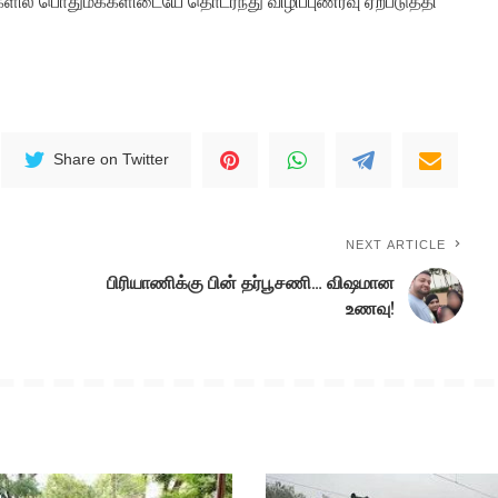
ங்களில் பொதுமக்களிடையே தொடர்ந்து விழிப்புணர்வு ஏற்படுத்தி
Share on Twitter
NEXT ARTICLE
பிரியாணிக்கு பின் தர்பூசணி… விஷமான
உணவு!