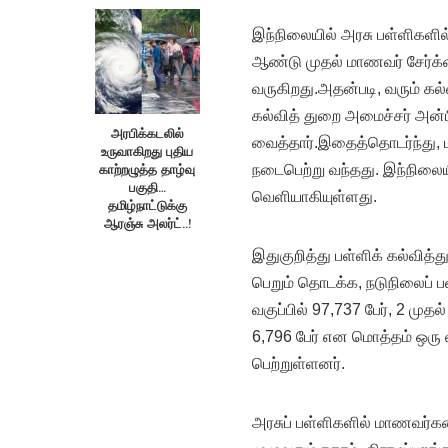
இந்நிலையில் அரசு பள்ளிகளி
ஆண்டு முதல் மாணவர் சேர்க்
வருகிறது.அதன்படி, வரும் க
கல்வித் துறை அமைச்சர் அன்ப
அரபிக்கடலில்
வைத்தார்.இதைத்தொடர்ந்து, ம
உருவாகிறது புதிய
காற்றழுத்த தாழ்வு
நடைபெற்று வந்தது. இந்நிலைய
பகுதி…
வெளியாகியுள்ளது.
தமிழ்நாட்டுக்கு
ஆரஞ்சு அலர்ட்..!
இதுகுறித்து பள்ளிக் கல்வித்த
பெறும் தொடக்க, நடுநிலைப் பள
வகுப்பில் 97,737 பேர், 2 முத
6,796 பேர் என மொத்தம் ஒரு 
பெற்றுள்ளனர்.
அரசுப் பள்ளிகளில் மாணவர்களை