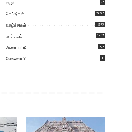
சூழல்
22
செய்திகள்
2,097
நிகழ்ச்சிகள்
1,593
வர்த்தகம்
1,447
விளையாட்டு
192
வேலைவாய்ப்பு
1