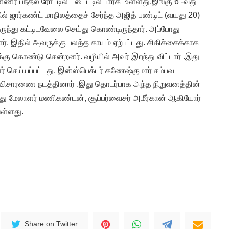
பந்தல் ரோட்டில் ” டைட்டில் பார்க்” உள்ளது.இங்கு 6 -வது
ல் ஜார்கண்ட் மாநிலத்தைச் சேர்ந்த அஜித் பண்டிட் (வயது 20)
இருந்து கட்டிடவேலை செய்து கொண்டிருந்தார். அப்போது
ார். இதில் அவருக்கு பலத்த காயம் ஏற்பட்டது. சிகிச்சைக்காக
 கொண்டு சென்றனர். வழியில் அவர் இறந்து விட்டார் .இது
கார் செய்யப்பட்டது. இன்ஸ்பெக்டர் கணேஷ்குமார் சம்பவ
ு விசாரணை நடத்தினார் .இது தொடர்பாக அந்த நிறுவனத்தின்
ு மேலாளர் மணிகண்டன், சூப்பர்வைசர் அமீர்கான் ஆகியோர்
ுள்ளது.
Share on Twitter