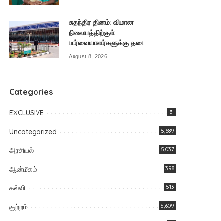
சுதந்திர தினம்: விமான
நிலையத்திற்குள்
பார்வையாளர்களுக்கு தடை
August 8, 2026
Categories
EXCLUSIVE
3
Uncategorized
5,689
அரசியல்
5,037
ஆன்மீகம்
398
கல்வி
513
குற்றம்
5,609