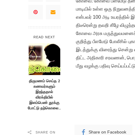
கோவை: கோவை பீளமேடு தண்ணீர் 
மாடியில் உள்ள ஒரு நிறுவனத்தி
என்பவர் 100 அடி உயரத்தில் 
திடீரென்று தவறி கீழே விழுந்த
கோவை அரசு மருத்துவமனைக்கு
READ NEXT
குறித்து பீளமேடு போலீசில் பு
இடத்துக்கு விரைந்து சென்ற
திட்ட அதிகாரி சரவணன், பொத
மீது வழக்கு பதிவு செய்யப்பட்ட
திருமணம் செய்த 2
கணவர்களும்
இறந்ததால்
விரக்தியில்
இளம்பெண் தூக்கு
போட்டு தற்கொலை…
Share on Facebook
SHARE ON