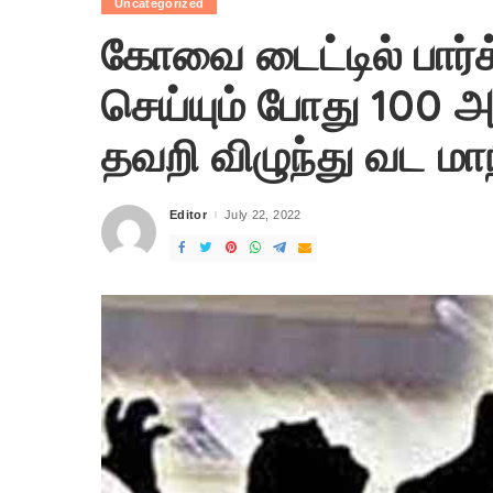
Uncategorized
கோவை டைட்டில் பார்க
செய்யும் போது 100 அட
தவறி விழுந்து வட மாநி
Editor
July 22, 2022
Posted
by