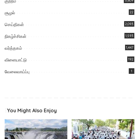
குற்றம்
5,609
சூழல்
22
செய்திகள்
2,093
நிகழ்ச்சிகள்
1,593
வர்த்தகம்
1,447
விளையாட்டு
192
வேலைவாய்ப்பு
1
You Might Also Enjoy