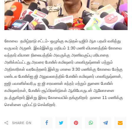
கோவை தமிழ்நாடு சட்டம்- ஒழுங்கு கூடுதல் டிஜிபி ஆக பதவி வகித்து
வருபவர் அருண். இவர்இன்று மதியம் 1:30 மணி விமானத்தில் கோவை
வந்தார்.விமான நிலையத்தில் அவருக்கு அணிவகுப்பு மரியாதை
அளிக்கப்பட்டது.அவரை போலீஸ் கமிஷனர் பாலகிருஷ்ணன் மற்றும்
அதிகாரிகள் வரவேற்றனர்.இன்று மாலை 3:30 மணிக்கு கோவை மேற்கு
மண்டல போலீஸ்ஐ.ஜி அலுவலகத்தில் போலீஸ் கமிஷனர் பாலகிருஷ்ணன்,
ஐஜி பவானிஸ்வரி,டி ஐ ஜி சரவணன் சுந்தர் மற்றும் துணை போலீஸ்
கமிஷனர்கள், போலீஸ் சூப்பிரண்டுகள் ஆகியோருடன் ஆலோசனை
நடத்துகிறார்.இன்று இரவு கோவையில் தங்குகிறார் .நாளை 11 மணிக்கு
சென்னை புறப்பட்டு செல்கிறார்.
SHARE ON