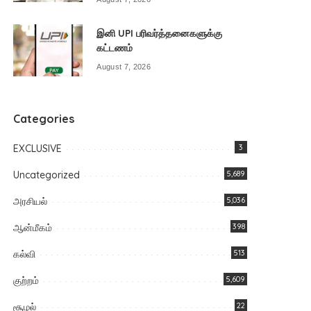
இனி UPI பரிவர்த்தனைகளுக்கு
கட்டணம்
August 7, 2026
Categories
EXCLUSIVE
3
Uncategorized
5,689
அரசியல்
5,036
ஆன்மீகம்
398
கல்வி
513
குற்றம்
5,609
சூழல்
22