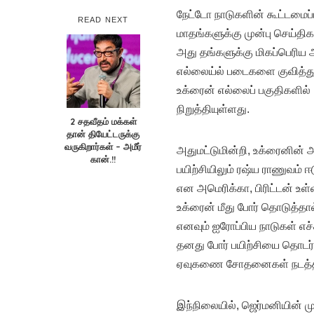
நேட்டோ நாடுகளின் கூட்டமை
READ NEXT
மாதங்களுக்கு முன்பு செய்த
அது தங்களுக்கு மிகப்பெரிய 
எல்லைய்ல் படைகளை குவித்த
உக்ரைன் எல்லைப் பகுதிகளில் 
நிறுத்தியுள்ளது.
2 சதவீதம் மக்கள்
தான் தியேட்டருக்கு
வருகிறார்கள் – அமீர்
அதுமட்டுமின்றி, உக்ரைனின
கான்.!!
பயிற்சியிலும் ரஷ்ய ராணுவம் 
என அமெரிக்கா, பிரிட்டன் உள
உக்ரைன் மீது போர் தொடுத்தா
எனவும் ஐரோப்பிய நாடுகள் எச
தனது போர் பயிற்சியை தொடர்ந்
ஏவுகணை சோதனைகள் நடத்தப்ப
இந்நிலையில், ஜெர்மனியின் ம