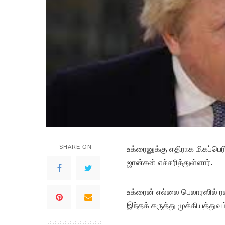
SHARE ON
உக்ரைனுக்கு எதிராக மிகப்பெர
ஜான்சன் எச்சரித்துள்ளார்.
உக்ரைன் எல்லை பெலாரஸில் ரஷ்ய
இந்தக் கருத்து முக்கியத்துவம