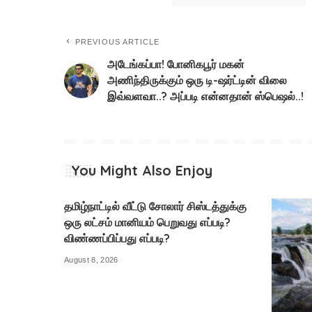
PREVIOUS ARTICLE
அடேங்கப்பா! போனிகபூர் மகன்
அணிந்திருக்கும் ஒரு டி-ஷர்ட்டின் விலை
இவ்வளவா..? அப்படி என்னதான் ஸ்பெஷல்..!
You Might Also Enjoy
தமிழ்நாட்டில் வீட்டு சோலார் சிஸ்டத்துக்கு
ஒரு லட்சம் மானியம் பெறுவது எப்படி?
விண்ணப்பிப்பது எப்படி?
August 8, 2026