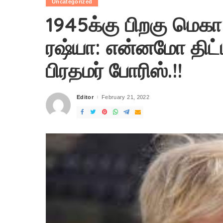
Uncategorized
1945க்கு பிறகு மெகா
ரஷ்யா: என்னமோ திட்டம
பிரதமர் போரிஸ்.!!
Editor
February 21, 2022
Posted
by