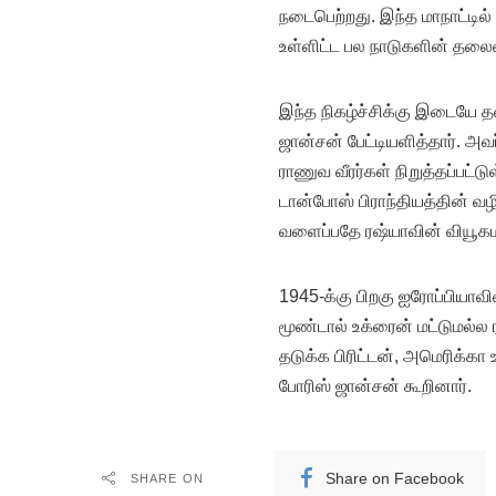
நடைபெற்றது. இந்த மாநாட்டில்
உள்ளிட்ட பல நாடுகளின் தலை
இந்த நிகழ்ச்சிக்கு இடையே தன
ஜான்சன் பேட்டியளித்தார். அவர
ராணுவ வீரர்கள் நிறுத்தப்பட்ட
டான்போஸ் பிராந்தியத்தின் வழி
வளைப்பதே ரஷ்யாவின் வியூகம
1945-க்கு பிறகு ஐரோப்பியாவி
மூண்டால் உக்ரைன் மட்டுமல்ல 
தடுக்க பிரிட்டன், அமெரிக்கா
போரிஸ் ஜான்சன் கூறினார்.
Share on Facebook
SHARE ON