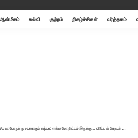
ஆன்மீகம்
கல்வி
குற்றம்
நிகழ்ச்சிகள்
வர்த்தகம்
ெகா போருக்கு தயாராகும் ரஷ்யா: என்னமோ திட்டம் இருக்கு… பிரிட்டன் பிரதமர் போரிஸ்.!!