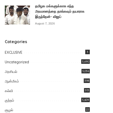
தமிழக மக்களுக்காக எந்த
அவமானத்தை தாங்கவும் தயாராக
இருந்தேன்- விஜய்
August 7, 2026
Categories
EXCLUSIVE
3
Uncategorized
5,690
அரசியல்
5,036
ஆன்மீகம்
398
கல்வி
513
குற்றம்
5,609
சூழல்
22