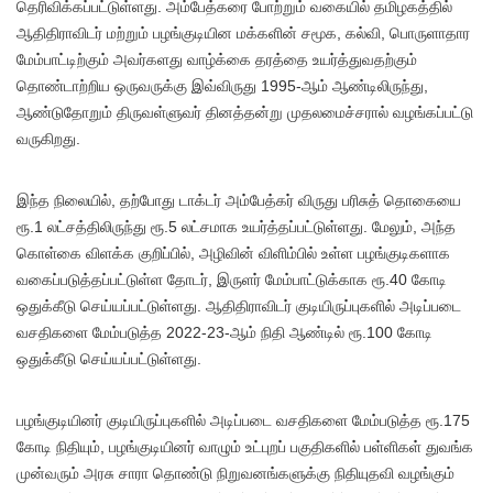
தெரிவிக்கப்பட்டுள்ளது. அம்பேத்கரை போற்றும் வகையில் தமிழகத்தில்
ஆதிதிராவிடர் மற்றும் பழங்குடியின மக்களின் சமூக, கல்வி, பொருளாதார
மேம்பாட்டிற்கும் அவர்களது வாழ்க்கை தரத்தை உயர்த்துவதற்கும்
தொண்டாற்றிய ஒருவருக்கு இவ்விருது 1995-ஆம் ஆண்டிலிருந்து,
ஆண்டுதோறும் திருவள்ளுவர் தினத்தன்று முதலமைச்சரால் வழங்கப்பட்டு
வருகிறது.
இந்த நிலையில், தற்போது டாக்டர் அம்பேத்கர் விருது பரிசுத் தொகையை
ரூ.1 லட்சத்திலிருந்து ரூ.5 லட்சமாக உயர்த்தப்பட்டுள்ளது. மேலும், அந்த
கொள்கை விளக்க குறிப்பில், அழிவின் விளிம்பில் உள்ள பழங்குடிகளாக
வகைப்படுத்தப்பட்டுள்ள தோடர், இருளர் மேம்பாட்டுக்காக ரூ.40 கோடி
ஒதுக்கீடு செய்யப்பட்டுள்ளது. ஆதிதிராவிடர் குடியிருப்புகளில் அடிப்படை
வசதிகளை மேம்படுத்த 2022-23-ஆம் நிதி ஆண்டில் ரூ.100 கோடி
ஒதுக்கீடு செய்யப்பட்டுள்ளது.
பழங்குடியினர் குடியிருப்புகளில் அடிப்படை வசதிகளை மேம்படுத்த ரூ.175
கோடி நிதியும், பழங்குடியினர் வாழும் உட்புறப் பகுதிகளில் பள்ளிகள் துவங்க
முன்வரும் அரசு சாரா தொண்டு நிறுவனங்களுக்கு நிதியுதவி வழங்கும்