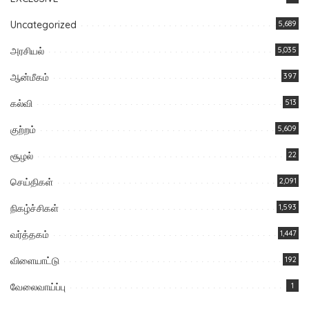
Uncategorized
5,689
அரசியல்
5,035
ஆன்மீகம்
397
கல்வி
513
குற்றம்
5,609
சூழல்
22
செய்திகள்
2,091
நிகழ்ச்சிகள்
1,593
வர்த்தகம்
1,447
விளையாட்டு
192
வேலைவாய்ப்பு
1