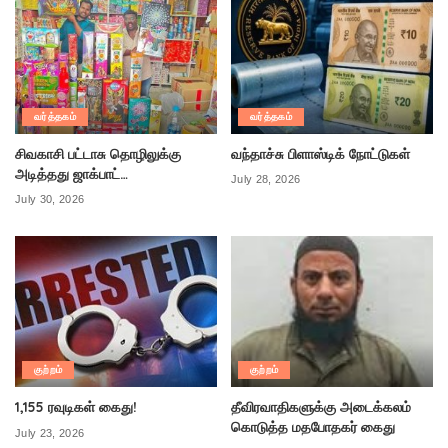
வர்த்தகம்
வர்த்தகம்
சிவகாசி பட்டாசு தொழிலுக்கு
வந்தாச்சு பிளாஸ்டிக் நோட்டுகள்
அடித்தது ஜாக்பாட்…
July 28, 2026
July 30, 2026
குற்றம்
குற்றம்
1,155 ரவுடிகள் கைது!
தீவிரவாதிகளுக்கு அடைக்கலம்
கொடுத்த மதபோதகர் கைது
July 23, 2026