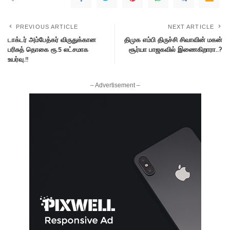
PREVIOUS ARTICLE
NEXT ARTICLE
டாக்டர் அம்பேத்கர் விருதுக்கான
திமுக எம்பி திருச்சி சிவாவின் மகன்
பரிசுத் தொகை ரூ.5 லட்சமாக
சூர்யா பாஜகவில் இணைகிறாரா..?
உயர்வு.!!
– Advertisement –