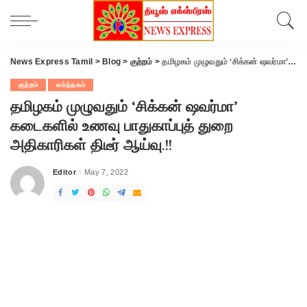
News Express Tamil
>
Blog
>
குற்றம்
>
தமிழகம் முழுவதும் ‘சிக்கன் ஷவர்மா’ கடைகளில் உணவு பாதுகாப்புத் துறை அதிகாரிகள் திடீர் ஆய்வு.!!
குற்றம்
வர்த்தகம்
தமிழகம் முழுவதும் ‘சிக்கன் ஷவர்மா’
கடைகளில் உணவு பாதுகாப்புத் துறை
அதிகாரிகள் திடீர் ஆய்வு.!!
Editor
May 7, 2022
Posted
by