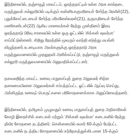
இந்நிலையில், தஞ்சாவூர் மாவட்டம், ஒரத்தநாட்டில் உள்ள அரசு கால்நடை
மருத்துவக் கல்லூரியில் படிக்கும் கன்னியாகுமரியைச் சேர்ந்த பிரவீன்(22),
புதுக்கோட்டையைச் சேர்ந்த பரிமளேஸ்வரன்(21), தருமபுரியைச் சேர்ந்த
மணிகண்டன்(22) ஆகிய மாணவர்கள் நேற்று முன்தினம் இரவு
ஒரத்தநாடு பிரிவு சாலையில் உள்ள ஒரு ஓட்டலில் ‘சிக்கன் ஷவர்மா’
சாப்பிட்டுள்ளனர். சிறிது நேரத்தில் மூவரும் வாந்தி எடுத்து மயங்கி
விழுந்தனர்.உடனடியாக அவர்களுக்கு ஒரத்தநாடு அரசு
மருத்துவமனையில் முதலுதவி அளிக்கப்பட்டு, தஞ்சாவூர் மருத்துவக்
கல்லூரி மருத்துவமனையில் அனுமதிக்கப்பட்டனர்.
தகவலறிந்த மாவட்ட உணவு பாதுகாப்புத் துறை அலுவலர் சித்ரா
தலைமையிலான அலுவலர்கள் சம்பந்தப்பட்ட ஓட்டலில் ஆய்வு செய்து,
அங்கிருந்த உணவுப் பொருட்களை பரிசோதனைக்காக அனுப்பிவைத்தனர்.
இந்நிலையில், தமிழகம் முழுவதும் உணவு பாதுகாப்புத் துறை அதிகாரிகள்
கோழி இறைச்சிக் கடைகள் மற்றும் ‘சிக்கன் ஷவர்மா’ கடைகளில் நேற்று
தீவிர சோதனை நடத்தினர். சென்னையில் சுமார் 60-க்கும் மேற்பட்ட
கடைகளில் நடத்திய சோதனையில் சந்தேகத்துக்கிடமான 15-க்கும்