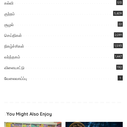
கல்வி
513
குற்றம்
5,609
சூழல்
22
செய்திகள்
2,091
நிகழ்ச்சிகள்
1,593
வர்த்தகம்
1,447
விளையாட்டு
192
வேலைவாய்ப்பு
1
You Might Also Enjoy