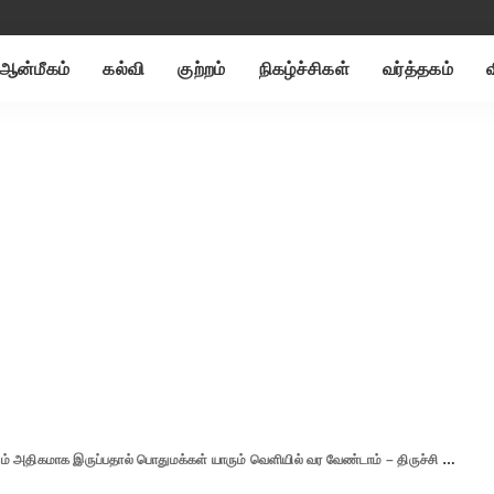
ஆன்மீகம்
கல்வி
குற்றம்
நிகழ்ச்சிகள்
வர்த்தகம்
மாக இருப்பதால் பொதுமக்கள் யாரும் வெளியில் வர வேண்டாம் – திருச்சி ஆட்சியர் பிரதீப் குமார் அறிவுறுத்தல்.!!