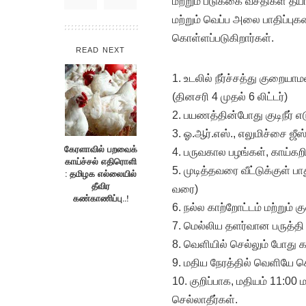
மற்றும் படுக்கை வசதிகள் த
மற்றும் வெப்ப அலை பாதிப்புக
கொள்ளப்படுகிறார்கள்.
READ NEXT
1. உடலில் நீர்ச்சத்து குறைய
(தினசரி 4 முதல் 6 லிட்டர்)
2. பயணத்தின்போது குடிநீர் எட
3. ஓ.ஆர்.எஸ்., எலுமிச்சை ஜீஸ்
கேரளாவில் பறவைக்
4. பருவகால பழங்கள், காய்கற
காய்ச்சல் எதிரொளி
5. முடித்தவரை வீட்டுக்குள்
: தமிழக எல்லையில்
தீவிர
வரை)
கண்காணிப்பு..!
6. நல்ல காற்றோட்டம் மற்றும் க
7. மெல்லிய தளர்வான பருத
8. வெளியில் செல்லும் போத
9. மதிய நேரத்தில் வெளியே ச
10. குறிப்பாக, மதியம் 11:
செல்லாதீர்கள்.