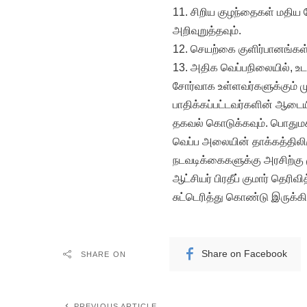
11. சிறிய குழந்தைகள் மதிய
அறிவுறுத்தவும்.
12. செயற்கை குளிர்பானங்கள், 
13. அதிக வெப்பநிலையில், உடல
சோர்வாக உள்ளவர்களுக்கும் ம
பாதிக்கப்பட்டவர்களின் ஆடையி
தகவல் கொடுக்கவும். பொதுமக
வெப்ப அலையின் தாக்கத்திலிரு
நடவடிக்கைகளுக்கு அரசிற்கு 
ஆட்சியர் பிரதீப் குமார் தெரிவ
சுட்டெரித்து கொண்டு இருக்கி
Share on Facebook
SHARE ON
PREVIOUS ARTICLE