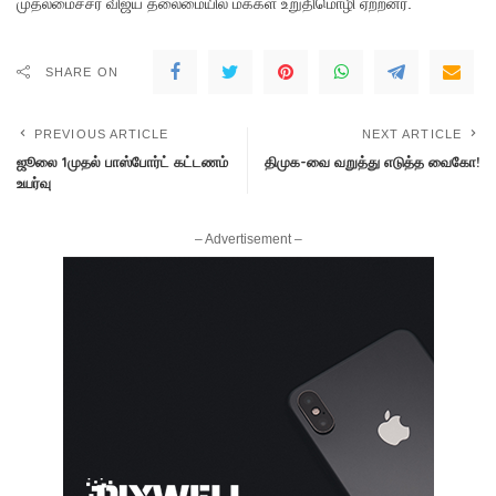
முதலமைச்சர் விஜய் தலைமையில் மக்கள் உறுதிமொழி ஏற்றனர்.
SHARE ON
PREVIOUS ARTICLE
NEXT ARTICLE
ஜூலை 1முதல் பாஸ்போர்ட் கட்டணம்
திமுக-வை வறுத்து எடுத்த வைகோ!
உயர்வு
– Advertisement –