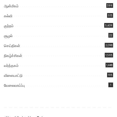
ஆன்மீகம்
399
கல்வி
513
குற்றம்
5,609
சூழல்
22
செய்திகள்
2,098
நிகழ்ச்சிகள்
1,593
வர்த்தகம்
1,448
விளையாட்டு
193
வேலைவாய்ப்பு
1