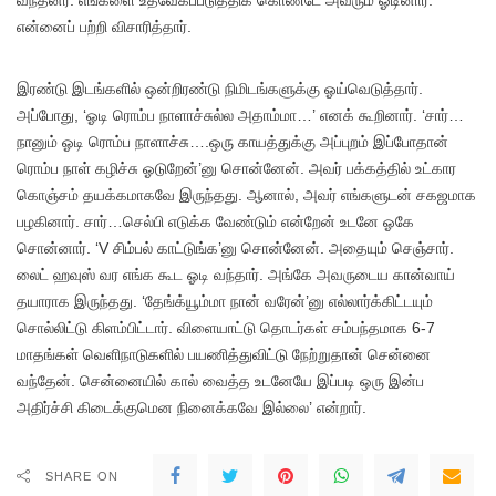
வந்தனர். எங்களை உத்வேகப்படுத்திக் கொண்டே அவரும் ஓடினார்.
என்னைப் பற்றி விசாரித்தார்.
இரண்டு இடங்களில் ஒன்றிரண்டு நிமிடங்களுக்கு ஓய்வெடுத்தார்.
அப்போது, ‘ஓடி ரொம்ப நாளாச்சுல்ல அதாம்மா…’ எனக் கூறினார். ‘சார்…
நானும் ஓடி ரொம்ப நாளாச்சு….ஒரு காயத்துக்கு அப்புறம் இப்போதான்
ரொம்ப நாள் கழிச்சு ஓடுறேன்’னு சொன்னேன். அவர் பக்கத்தில் உட்கார
கொஞ்சம் தயக்கமாகவே இருந்தது. ஆனால், அவர் எங்களுடன் சகஜமாக
பழகினார். சார்…செல்பி எடுக்க வேண்டும் என்றேன் உடனே ஓகே
சொன்னார். ‘V சிம்பல் காட்டுங்க’னு சொன்னேன். அதையும் செஞ்சார்.
லைட் ஹவுஸ் வர எங்க கூட ஓடி வந்தார். அங்கே அவருடைய கான்வாய்
தயாராக இருந்தது. ‘தேங்க்யூம்மா நான் வரேன்’னு எல்லார்க்கிட்டயும்
சொல்லிட்டு கிளம்பிட்டார். விளையாட்டு தொடர்கள் சம்பந்தமாக 6-7
மாதங்கள் வெளிநாடுகளில் பயணித்துவிட்டு நேற்றுதான் சென்னை
வந்தேன். சென்னையில் கால் வைத்த உடனேயே இப்படி ஒரு இன்ப
அதிர்ச்சி கிடைக்குமென நினைக்கவே இல்லை’ என்றார்.
SHARE ON