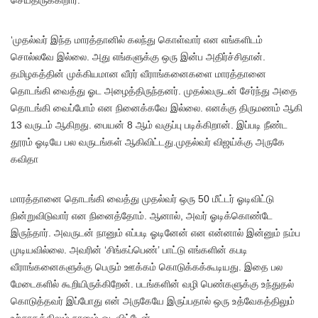
செய்திருக்கிறார்.
‘முதல்வர் இந்த மாரத்தானில் கலந்து கொள்வார் என எங்களிடம்
சொல்லவே இல்லை. அது எங்களுக்கு ஒரு இன்ப அதிர்ச்சிதான்.
தமிழகத்தின் முக்கியமான வீரர் வீராங்கனைகளை மாரத்தானை
தொடங்கி வைத்து ஓட அழைத்திருந்தனர். முதல்வருடன் சேர்ந்து அதை
தொடங்கி வைப்போம் என நினைக்கவே இல்லை. எனக்கு திருமணம் ஆகி
13 வருடம் ஆகிறது. பையன் 8 ஆம் வகுப்பு படிக்கிறான். இப்படி நீண்ட
தூரம் ஓடியே பல வருடங்கள் ஆகிவிட்டது.முதல்வர் விஜய்க்கு அருகே
கவிதா
மாரத்தானை தொடங்கி வைத்து முதல்வர் ஒரு 50 மீட்டர் ஓடிவிட்டு
நின்றுவிடுவார் என நினைத்தோம். ஆனால், அவர் ஓடிக்கொண்டே
இருந்தார். அவருடன் நானும் எப்படி ஓடினேன் என என்னால் இன்னும் நம்ப
முடியவில்லை. அவரின் ‘சிங்கப்பெண்’ பாட்டு எங்களின் கபடி
வீராங்கனைகளுக்கு பெரும் ஊக்கம் கொடுக்கக்கூடியது. இதை பல
மேடைகளில் கூறியிருக்கிறேன். படங்களின் வழி பெண்களுக்கு உந்துதல்
கொடுத்தவர் இப்போது என் அருகேயே இருப்பதால் ஒரு உத்வேகத்திலும்