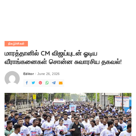
நிகழ்ச்சிகள்
மாரத்தானில் CM விஜய்யுடன் ஓடிய
வீராங்கனைகள் சொன்ன சுவாரசிய தகவல்!
Editor
June 26, 2026
Posted
by