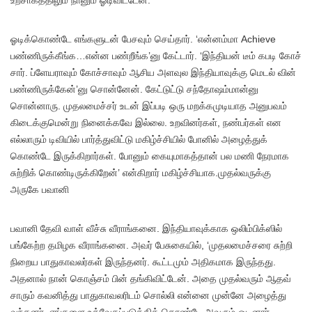
உற்சாகத்திலும் நானும் ஓடிவிட்டேன்.
ஓடிக்கொண்டே எங்களுடன் பேசவும் செய்தார். ‘என்னம்மா Achieve
பண்ணிருக்கீங்க…என்ன பண்றீங்க’னு கேட்டார். ‘இந்தியன் டீம் கபடி கோச்
சார். ப்ளேயராவும் கோச்சாவும் ஆசிய அளவுல இந்தியாவுக்கு மெடல் வின்
பண்ணிருக்கேன்’னு சொன்னேன். கேட்டுட்டு சந்தோஷம்மான்னு
சொன்னாரு. முதலமைச்சர் உடன் இப்படி ஒரு மறக்கமுடியாத அனுபவம்
கிடைக்குமென்று நினைக்கவே இல்லை. உறவினர்கள், நண்பர்கள் என
எல்லாரும் டிவியில் பார்த்துவிட்டு மகிழ்ச்சியில் போனில் அழைத்துக்
கொண்டே இருக்கிறார்கள். போனும் கையுமாகத்தான் பல மணி நேரமாக
சுற்றிக் கொண்டிருக்கிறேன்’ என்கிறார் மகிழ்ச்சியாக.முதல்வருக்கு
அருகே பவானி
பவானி தேவி வாள் வீச்சு வீராங்கனை. இந்தியாவுக்காக ஒலிம்பிக்ஸில்
பங்கேற்ற தமிழக வீராங்கனை. அவர் பேசுகையில், ‘முதலமைச்சரை சுற்றி
நிறைய பாதுகாவலர்கள் இருந்தனர். கூட்டமும் அதிகமாக இருந்தது.
அதனால் நான் கொஞ்சம் பின் தங்கிவிட்டேன். அதை முதல்வரும் ஆதவ்
சாரும் கவனித்து பாதுகாவலரிடம் சொல்லி என்னை முன்னே அழைத்து