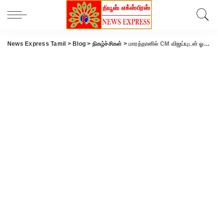
News Express Tamil
>
Blog
>
நிகழ்ச்சிகள்
>
மாரத்தானில் CM விஜய்யுடன் ஓடிய வீராங்கனைகள் சொன்ன சுவாரசிய தகவல்!