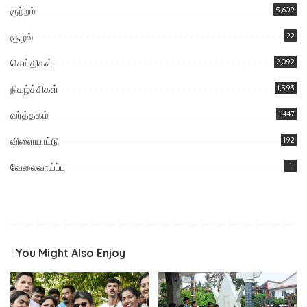
குற்றம்
5,609
சூழல்
22
செய்திகள்
2,092
நிகழ்ச்சிகள்
1,593
வர்த்தகம்
1,447
விளையாட்டு
192
வேலைவாய்ப்பு
1
You Might Also Enjoy