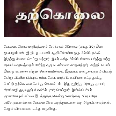
கோவை: அசாம் மாநிலத்தைச் சேர்ந்தவர் அபிலாஷ் (வயது 20) இவர்
துடியலூர் என். ஜி.ஜி. ஓ காலனி பகுதியில் உள்ள ஒரு மில்லில் தங்கி
இருந்து வேலை செய்து வந்தார். இவர் அதே மில்லில் வேலை பார்த்து வந்த
அசாம் மாநிலத்தைச் சேர்ந்த ஒரு பெண்ணை காதலித்தார். அந்தப் பெண்
இவரது காதலை ஏற்றுக் கொள்ளவில்லை. இதனால் மனமுடைந்த அபிலாஷ்
நேற்று மில்லின் பின்புறம் உள்ள வேப்ப மரத்தில் கயிற்றை கட்டி தூக்கு
போட்டு தற்கொலை செய்து கொண்டார் . இது குறித்து அவரது தாயார்
சீராமோதி துடியலூர் போலீசில் புகார் செய்தார். இன்ஸ்பெக்டர்
ஞானசேகரன் சம்பவ இடத்துக்கு சென்று பிணத்தை மீட்டு பிரேத
பரிசோதனைக்காக கோவை அரசு மருத்துவமனைக்கு அனுப்பி வைத்தார்.
மேலும் விசாரணை நடந்து வருகிறது.