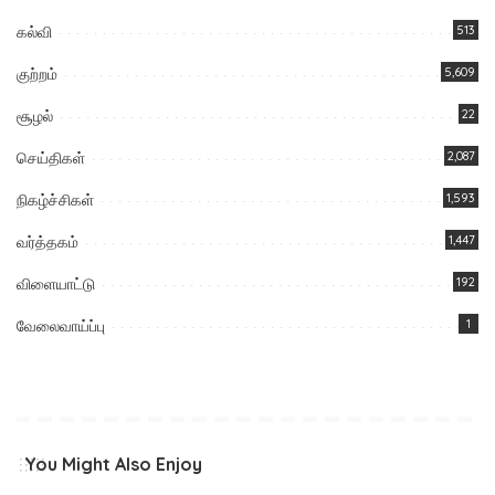
கல்வி
513
குற்றம்
5,609
சூழல்
22
செய்திகள்
2,087
நிகழ்ச்சிகள்
1,593
வர்த்தகம்
1,447
விளையாட்டு
192
வேலைவாய்ப்பு
1
You Might Also Enjoy