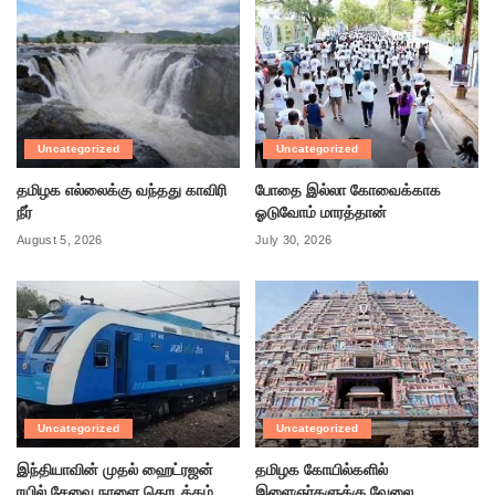
Uncategorized
Uncategorized
தமிழக எல்லைக்கு வந்தது காவிரி
போதை இல்லா கோவைக்காக
நீர்
ஓடுவோம் மாரத்தான்
August 5, 2026
July 30, 2026
Uncategorized
Uncategorized
இந்தியாவின் முதல் ஹைட்ரஜன்
தமிழக கோயில்களில்
ரயில் சேவை நாளை தொடக்கம்
இளைஞர்களுக்கு வேலை