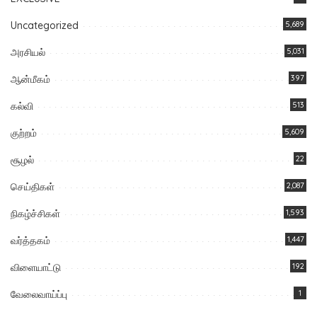
Uncategorized
5,689
அரசியல்
5,031
ஆன்மீகம்
397
கல்வி
513
குற்றம்
5,609
சூழல்
22
செய்திகள்
2,087
நிகழ்ச்சிகள்
1,593
வர்த்தகம்
1,447
விளையாட்டு
192
வேலைவாய்ப்பு
1