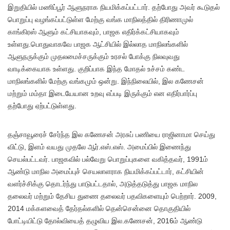
இறுதியில் மணிப்பூர் ஆளுநராக நியமிக்கப்பட்டார். தற்போது அவர் கூடுதல்
பொறுப்பு வழங்கப்பட்டுள்ள மேற்கு வங்க மாநிலத்தில் திரிணாமுல்
காங்கிரஸ் ஆளும் கட்சியாகவும், பாஜக எதிர்க்கட்சியாகவும்
உள்ளது.பொதுவாகவே பாஜக ஆட்சியில் இல்லாத மாநிலங்களில்
ஆளுநருக்கும் முதலமைச்சருக்கும் உரசல் போக்கு நிலவுவது
வாடிக்கையாக உள்ளது. குறிப்பாக இந்த மோதல் உச்சம் கண்ட
மாநிலங்களில் மேற்கு வங்கமும் ஒன்று. இந்நிலையில், இல கணேசன்
மற்றும் மம்தா இடையேயான உறவு எப்படி இருக்கும் என எதிர்பார்ப்பு
தற்போது ஏற்பட்டுள்ளது.
தஞ்சாவூரைச் சேர்ந்த இல கணேசன் அரசுப் பணியை ராஜினாமா செய்து
விட்டு, இளம் வயது முதலே ஆர்.எஸ்.எஸ். அமைப்பில் இணைந்து
செயல்பட்டவர். பாஜகவில் பல்வேறு பொறுப்புகளை வகித்தவர், 1991ம்
ஆண்டு மாநில அமைப்புச் செயலாளராக நியமிக்கப்பட்டார், கட்சியின்
வளர்ச்சிக்கு தொடர்ந்து பாடுபட்டதால், அடுத்தடுத்து பாஜக மாநில
தலைவர் மற்றும் தேசிய துணை தலைவர் பதவிகளையும் பெற்றார். 2009,
2014 மக்களவைத் தேர்தல்களில் தென்சென்னை தொகுதியில்
போட்டியிட்டு தோல்வியைத் தழுவிய இல.கணேசன், 2016ம் ஆண்டு