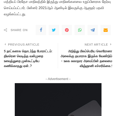
மத்தியப் பிரதேச மாநிலத்தில் இருந்து மாநிலங்களவை உறுப்பினராக தேர்வு
செய்யப்பட்டார். பின்னர் 2021ஆம் ஆண்டில் இவருக்கு ஆளுநர் பதவி
வழங்கப்பட்டது.
SHARE ON
PREVIOUS ARTICLE
NEXT ARTICLE
5 நாட்களாக தொடர்ந்த போராட்டம்:
அடுத்து மிகப்பெரிய கொரோனா
திடீரென வெடித்த வன்முறை
அலைக்கு தயாராக இருக்க வேண்டும்
உளவுத்துறை முன்கூட்டியே
– உலக சுகாதார அமைப்பின் தலைமை
கணிக்காதது ஏன்..?
விஞ்ஞானி எச்சரிக்கை.!
– Advertisement –