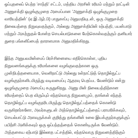
ஒப்புதலைப் பெற்ற ‘சாந்தி’ சட்டம், மத்திய அரசின் உரிமம் மற்றும் நாட்டின்
அணுசக்தி ஒழுங்குமுறை அமைப்பான ‘அணுசக்தி ஒழுங்குமுறை
வாரியத்தின்’ (ஏ.இ.ஆர்.பி) பாதுகாப்பு அனுமதியுடன், ஒரு அணுசக்தி
நிலையத்தை நிறுவுவதற்கும், அல்லது அணுசக்தியின் உற்பத்தி, பயன்பாடு
மற்றும் அகற்றுதல் போன்ற செயல்பாடுகளை மேற்கொள்வதற்கும் தனியார்
துறை பங்களிப்பைத் தாராளமாக அனுமதிக்கிறது.
இந்த அனுபவமின்மைப் பிரச்சினையை எதிர்கொள்ள, புதிய
நிறுவனங்களுக்கு உரிமங்களை வழங்குவதற்கான ஒரு
முன்நிபந்தனையாக, வெளிநாட்டு அல்லது உள்நாட்டுத் தொழில்நுட்ப
வழங்குநர்களிடமிருந்து வடிவமைப்பு ஆதரவு பெறப்பட வேண்டும் என்று
ஒழுங்குமுறை அமைப்பு கருதுகிறது. அணு மின் நிலையத்திற்கான
உரிமத்தைப் பெற விரும்பும் எந்தவொரு நிறுவனமும், தாங்கள் எந்தத்
தொழில்நுட்ப வழங்குநரிடமிருந்து தொழில்நுட்பத்தைக் கொண்டு
வருகிறார்களோ, அவர்களுடன் அத்தொழில்நுட்பத்தைப் பராமரிக்கவும்,
செயல்பாட்டு அளவுருக்கள் குறித்து தங்களின் உலை இயக்குநர்களுக்குப்
பயிற்சி அளிக்கவும் ஒரு ஒப்பந்தத்தைக் கொண்டிருக்க வேண்டும்.
அத்தகைய ஏற்பாடு இல்லாத பட்சத்தில், எந்தவொரு நிறுவனத்திற்கும்