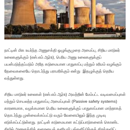
நா
ட்டின் மிக உயர்ந்த அணுசக்தி ஒழுங்குமுறை அமைப்பு, சிறிய மாடுலர்
உலைகளுக்கும் (எஸ்.எம்.ஆர்s), பெரிய அணு உலைகளுக்குப்
பயன்படுத்தப்படும் அதே கடுமையான பாதுகாப்பு மற்றும் உரிமம் வழங்கும்
தேவைகளையே தொடர்ந்து பராமரிக்கும் என்று இதழுக்குத் தெரிய
வந்துள்ளது.
சிறிய மாடுலர் உலைகள் (எஸ்.எம்.ஆர்s) அவற்றின் மேம்பட்ட வடிவமைப்புகள்
மற்றும் செயலற்ற பாதுகாப்பு அமைப்புகள் (Passive safety systems)
காரணமாக, வழக்கமான பெரிய உலைகளுக்குப் பாதுகாப்பான மாற்றாகத்
தொடர்ந்து முன்வைக்கப்பட்டு வரும் வேளையிலும் இந்த முடிவு
எடுக்கப்பட்டுள்ளது. நாட்டின் கடுமையான கட்டுப்பாடுகளைக் கொண்ட
சிவில் அணுசக்தித் துறையைத் தனியார் பங்களிப்பிற்குத் திறந்துவிட்ட