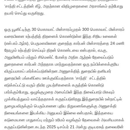
‘சாந்தி சட்டத்தின் கீழ், அதற்கான விதிமுறைகளை அரசாங்கம் தற்போது
தயார் செய்து வருகிறது.
ஒரு யூனிட்டிற்கு 30 மெகாவாட் மின்சாரம்முதல் 300 மெகாவாட் மின்சாரம்
வரையிலான உற்பத்தித் திறனைக் கொண்டுள்ள இந்த சிறிய உலைகள்
(எஸ்.எம்.ஆர்s), பெருமளவிலான குறைந்த கார்பன் மின்சாரத்தை 24 மணி
நேரமும் உற்பத்தி செய்யும் திறன் கொண்டவை என்பதால், எஃகு,
அலுமினியம் மற்றும் சிமெண்ட் போன்ற அதிக ஆற்றல் தேவைப்படும்
துறைகளை கார்பன் அற்றதாக மாற்றுவதற்கான ஒரு நம்பிக்கைக்குரிய
விருப்பமாகப் பார்க்கப்படுகின்றன.அணுசக்தித் துறையில் தனியார்
துறையின் பங்களிப்பை ஊக்குவிப்பதற்காக ‘சாந்தி’ சட்டத்தில்
எடுக்கப்பட்டு வரும் தீவிர முயற்சிகளைக் கருத்தில் கொண்டு
பார்க்கும்போது, ஒழுங்குமுறை அமைப்பின் இந்த நிலைப்பாடு மிகவும்
முக்கியத்துவம் வாய்ந்ததாகக் கருதப்படுகிறது.இத்துறையில் உள்நாட்டில்
நுழையவிருக்கும் பெரும்பாலான புதிய நிறுவனங்களுக்கு அணுசக்தி
நிலையங்களை இயக்கிய அனுபவம் இல்லை என்பதால், இத்தகைய
கடுமையான பாதுகாப்பு மற்றும் உரிமம் வழங்கும் தேவைகள் அவசியமாகக்
கருதப்படுகின்றன.கடந்த 2025 டிசம்பர் 21 அன்று குடியரசுத் தலைவரின்