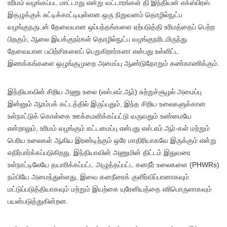
உரிமம் வழங்கப்பட மாட்டாது என்று வட்டாரங்கள் தி இந்தியன் எக்ஸ்பிரஸ்
இதழுக்குக் சுட்டிக்காட்டியுள்ளன.ஒரு நிறுவனம் தொழில்நுட்ப
வழங்குநருடன் தேவையான ஒப்பந்தங்களை ஏற்படுத்தி உரிமத்தைப் பெற்ற
பிறகும், ஆலை இயக்குநர்கள் தொழில்நுட்ப வழங்குநரிடமிருந்து
தேவையான பயிற்சிகளைப் பெறுகிறார்களா என்பது உள்ளிட்ட
இணக்கங்களை ஒழுங்குமுறை அமைப்பு ஆண்டுதோறும் கண்காணிக்கும்.
இந்தியாவின் சிறிய அணு உலை (எஸ்.எம்.ஆர்) சுற்றுச்சூழல் அமைப்பு
இன்னும் ஆரம்பக் கட்டத்தில் இருப்பதும், இந்த சிறிய உலைகளுக்கான
உள்நாட்டுக் கொள்கை ஊக்கமளிக்கப்பட்டு வருவதும் உண்மையே
என்றாலும், உரிமம் வழங்கும் கட்டமைப்பு என்பது எஸ்.எம்.ஆர்-கள் மற்றும்
பெரிய உலைகள் ஆகிய இரண்டிற்கும் ஒரே மாதிரியாகவே இருக்கும் என்று
எதிர்பார்க்கப்படுகிறது. இந்தியாவின் அணுமின் திட்டம் இதுவரை
உள்நாட்டிலேயே தயாரிக்கப்பட்ட அழுத்தப்பட்ட கனநீர் உலைகளை (PHWRs)
நம்பியே அமைந்துள்ளது, இவை கனநீரைக் குளிர்விப்பானாகவும்
மட்டுப்படுத்தியாகவும் மற்றும் இயற்கை யுரேனியத்தை எரிபொருளாகவும்
பயன்படுத்துகின்றன.