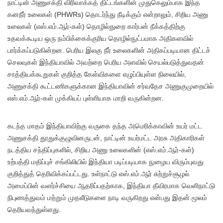
நாட்டின் அணுசக்தி விரிவாக்கத் திட்டங்களின் முதுகெலும்பாக இந்த
கனநீர் உலைகள் (PHWRs) தொடர்ந்து நீடிக்கும் என்றாலும், சிறிய அணு
உலைகள் (எஸ்.எம்.ஆர்-கள்) தொழில்துறை கார்பன் நீக்கத்திற்கு
உதவக்கூடிய ஒரு நம்பிக்கைக்குரிய தொழில்நுட்பமாக அதிகளவில்
பார்க்கப்படுகின்றன. பெரிய இலகு நீர் உலைகளின் அதிகப்படியான திட்டச்
செலவுகள் இந்தியாவில் அவற்றை பெரிய அளவில் செயல்படுத்துவதன்
சாத்தியக்கூறுகள் குறித்த கேள்விகளை எழுப்பியுள்ள நிலையில்,
அணுசக்தி கூட்டணிகளுக்கான இந்தியாவின் சர்வதேச அணுகுமுறையில்
எஸ்.எம்.ஆர்-கள் முக்கியப் புள்ளியாக மாறி வருகின்றன.
கடந்த மாதம் இந்தியாவிற்கு வருகை தந்த அமெரிக்காவின் உயர் மட்ட
அணுசக்தி தூதுக்குழுவினருடன், நாட்டின் உயர்மட்ட அரசு அதிகாரிகள்
நடத்திய சந்திப்புகளில், சிறிய அணு உலைகளின் (எஸ்.எம்.ஆர்-கள்)
உற்பத்தி மதிப்புச் சங்கிலியில் இந்தியா படிப்படியாக நுழைய விரும்புவது
குறித்துத் தெரிவிக்கப்பட்டது. உள்நாட்டு எஸ்.எம்.ஆர் சுற்றுச்சூழல்
அமைப்பின் வளர்ச்சியை ஆதரிப்பதற்காக, இந்தியா தீவிரமாக வெளிநாட்டு
நிபுணத்துவம் மற்றும் முதலீடுகளை நாடி வருகிறது என்பது இதன் மூலம்
தெரியவந்துள்ளது.