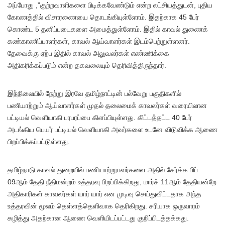
அப்போது ,”குற்றவாளிகளை பிடிக்கவேண்டும் என்ற லட்சியத்துடன், புதிய
கோணத்தில் விசாரணையை தொடங்கியுள்ளோம். இதற்காக 45 பேர்
கொண்ட 5 தனிப்படைகளை அமைத்துள்ளோம். இதில் காவல் துணைக்
கண்காணிப்பாளர்கள், காவல் ஆய்வாளர்கள் இடம்பெற்றுள்ளனர்.
தேவைக்கு ஏற்ப இதில் காவல் அலுவலர்கள் எண்ணிக்கை
அதிகரிக்கப்படும் என்ற தகவலையும் தெரிவித்திருந்தார்.
இந்நிலையில் நேற்று இரவே தமிழ்நாட்டின் பல்வேறு பகுதிகளில்
பணியாற்றும் ஆய்வாளர்கள் முதல் தலைமைக் காவலர்கள் வரையிலான
பட்டியல் வெளியாகி பரபரப்பை கிளப்பியுள்ளது. கிட்டத்தட்ட 40 பேர்
அடங்கிய பெயர் பட்டியல் வெளியாகி அவர்களை உடனே விடுவிக்க ஆணை
பிறப்பிக்கப்பட்டுள்ளது.
தமிழ்நாடு காவல் துறையில் பணியாற்றுபவர்களை அதில் சேர்க்க பிப்
09ஆம் தேதி நீதிமன்றம் உத்தரவு பிறப்பிக்கிறது, மார்ச் 11ஆம் தேதியன்றே
அதிகாரிகள் காவலர்கள் யார் யார் என முடிவு செய்துவிட்டதாக அந்த
உத்தரவின் மூலம் தெள்ளத்தெளிவாக தெரிகிறது. சரியாக ஒருவாரம்
கழித்து அதற்கான ஆணை வெளியிடப்பட்டது குறிப்பிடத்தக்கது.