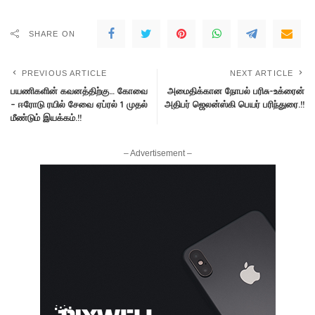
SHARE ON
PREVIOUS ARTICLE
NEXT ARTICLE
பயணிகளின் கவனத்திற்கு… கோவை
அமைதிக்கான நோபல் பரிசு-உக்ரைன்
– ஈரோடு ரயில் சேவை ஏப்ரல் 1 முதல்
அதிபர் ஜெலன்ஸ்கி பெயர் பரிந்துரை.!!
மீண்டும் இயக்கம்.!!
– Advertisement –