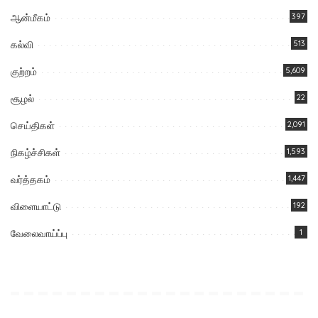
ஆன்மீகம்
397
கல்வி
513
குற்றம்
5,609
சூழல்
22
செய்திகள்
2,091
நிகழ்ச்சிகள்
1,593
வர்த்தகம்
1,447
விளையாட்டு
192
வேலைவாய்ப்பு
1