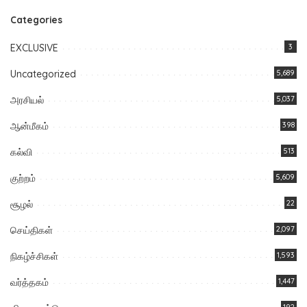
Categories
EXCLUSIVE
3
Uncategorized
5,689
அரசியல்
5,037
ஆன்மீகம்
398
கல்வி
513
குற்றம்
5,609
சூழல்
22
செய்திகள்
2,097
நிகழ்ச்சிகள்
1,593
வர்த்தகம்
1,447
192