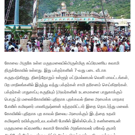
கோவை அருகே உள்ள மருதமலையில்அருள்மிகு சுப்பிரமணிய சுவாமி
திருக்கோவில் உள்ளது. இது பக்தர்களின் 7-வது படை வீடாக
கருதபடுகிறது. தினந்தோறும் உள்ளூர் மட்டுமல்லாமல் வெளி மாவட்டங்கள்,
பிற மாநிலங்களில் இருந்து வந்து பக்தர்கள் சாமி தரிசனம் செய்கிறார்கள்.
பக்தர்கள் பாதுகாப்பு கருதியும் |அவர்களின் உடமைகளை பாதுகாக்கும்
பொருட்டு மலைக்கோவிலில் புதிதாக புறக்கவல் நிலை அமைக்க மாநகர
போலீஸ் கமிஷனர் பாலகிருஷ்ணன் உத்தரவிட்டார் இதை தொடர்ந்து மலைக்
கோவிலில் புதிதாக புற காவல் நிலைய அமைக்கும் இடத்தை உதவி
கமிஷனர் ரவிக்குமார்,வடவள்ளி போலீஸ் இன்ஸ்பெக்டர் கண்ணையன்
மருதமலை சுப்ரமணிய சுவாமி கோவில் அறங்காவலர் மகேஷ் குமார்