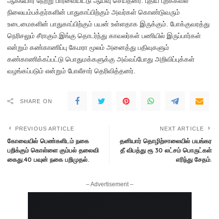
ஆகியோர் நேற்று பார்வையிட்டு ஆய்வு செய்தனர். புதிய புறக்கவல்
நிலையம்பக்தர்களின் பாதுகாப்பிற்கும் அவர்கள் கொண்டுவரும்
உடைமைகளின் பாதுகாப்பிற்கும் பயன் உள்ளதாக இருக்கும். போக்குவரத்து
நெரிசலும் சீராகும்.இங்கு தொடர்ந்து காவலர்கள் பணியில் இருப்பார்கள்
என்றும் கண்காணிப்பு கேமரா மூலம் அனைத்து பதிவுகளும்
கண்காணிக்கப்பட்டு பொதுமக்களுக்கு அவ்வப்போது அறிவிப்புக்கள்
வழங்கப்படும் என்றும் போலீசார் தெரிவித்தனர்.
SHARE ON
PREVIOUS ARTICLE
NEXT ARTICLE
கோவையில் பெண்களிடம் நகை
தனியார் தொழிற்சாலையில் பயங்கர
பறிக்கும் கொள்ளை கும்பல் தலைவி
தீ விபத்து ரூ 30 லட்சம் பொருட்கள்
கைது.40 பவுன் நகை பறிமுதல்.
எரிந்து சேதம்.
– Advertisement –