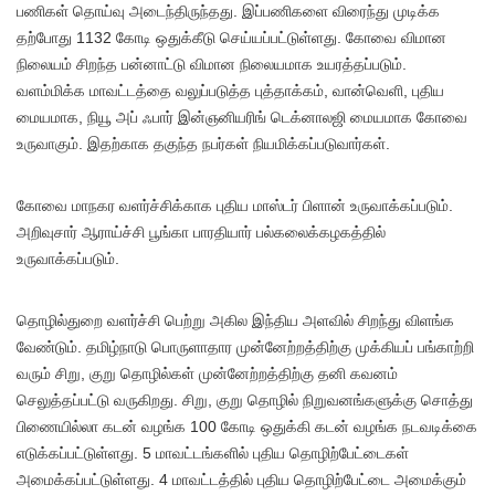
பணிகள் தொய்வு அடைந்திருந்தது. இப்பணிகளை விரைந்து முடிக்க
தற்போது 1132 கோடி ஒதுக்கீடு செய்யப்பட்டுள்ளது. கோவை விமான
நிலையம் சிறந்த பன்னாட்டு விமான நிலையமாக உயரத்தப்படும்.
வளம்மிக்க மாவட்டத்தை வலுப்படுத்த புத்தாக்கம், வான்வெளி, புதிய
மையமாக, நியூ அப் ஃபார் இன்ஞனியரிங் டெக்னாலஜி மையமாக கோவை
உருவாகும். இதற்காக தகுந்த நபர்கள் நியமிக்கப்படுவார்கள்.
கோவை மாநகர வளர்ச்சிக்காக புதிய மாஸ்டர் பிளான் உருவாக்கப்படும்.
அறிவுசார் ஆராய்ச்சி பூங்கா பாரதியார் பல்கலைக்கழகத்தில்
உருவாக்கப்படும்.
தொழில்துறை வளர்ச்சி பெற்று அகில இந்திய அளவில் சிறந்து விளங்க
வேண்டும். தமிழ்நாடு பொருளாதார முன்னேற்றத்திற்கு முக்கியப் பங்காற்றி
வரும் சிறு, குறு தொழில்கள் முன்னேற்றத்திற்கு தனி கவனம்
செலுத்தப்பட்டு வருகிறது. சிறு, குறு தொழில் நிறுவனங்களுக்கு சொத்து
பிணையில்லா கடன் வழங்க 100 கோடி ஒதுக்கி கடன் வழங்க நடவடிக்கை
எடுக்கப்பட்டுள்ளது. 5 மாவட்டங்களில் புதிய தொழிற்பேட்டைகள்
அமைக்கப்பட்டுள்ளது. 4 மாவட்டத்தில் புதிய தொழிற்பேட்டை அமைக்கும்