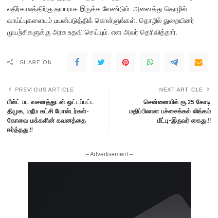
எதிர்காலத்திற்கு தயாராக இருக்க வேண்டும். அனைத்து தொழில்
வாய்ப்புகளையும் பயன்படுத்திக் கொள்ளுங்கள். தொழில் துறையினர்
முயற்சிகளுக்கு அரசு உதவி செய்யும். என அவர் தெரிவித்தார்.
SHARE ON
PREVIOUS ARTICLE
NEXT ARTICLE
பீஸ்ட் பட வசனத்துடன் ஒட்டப்பட்ட
சென்னையில் ரூ.25 கோடி
திமுக, மநீம கட்சி போஸ்டர்கள்-
மதிப்பிலான பச்சைக்கல் லிங்கம்
கோவை மக்களின் கவனத்தை
மீட்பு-இருவர் கைது.!!
ஈர்த்தது.!!
– Advertisement –