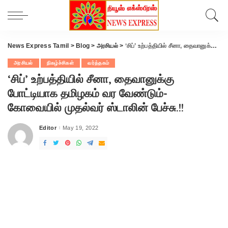
News Express Tamil
>
Blog
>
அரசியல்
>
‘சிப்’ உற்பத்தியில் சீனா, தைவானுக்கு போட்டியாக தமிழகம் வர வேண்டும்- கோவையில் முதல்வர் ஸ்டாலின் பேச்சு.!!
அரசியல்
நிகழ்ச்சிகள்
வர்த்தகம்
‘சிப்’ உற்பத்தியில் சீனா, தைவானுக்கு
போட்டியாக தமிழகம் வர வேண்டும்-
கோவையில் முதல்வர் ஸ்டாலின் பேச்சு.!!
Editor
May 19, 2022
Posted
by