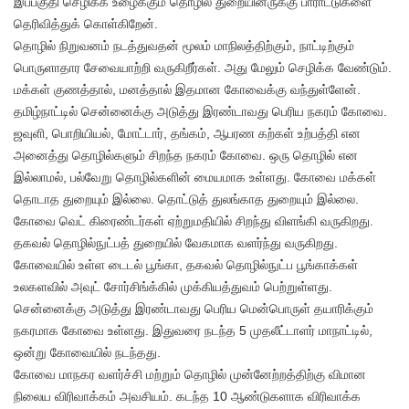
இப்பகுதி செழிக்க உழைக்கும் தொழில் துறையினருக்கு பாராட்டுகளை
தெரிவித்துக் கொள்கிறேன்.
தொழில் நிறுவனம் நடத்துவதன் மூலம் மாநிலத்திற்கும், நாட்டிற்கும்
பொருளாதார சேவையாற்றி வருகிறீர்கள். அது மேலும் செழிக்க வேண்டும்.
மக்கள் குணத்தால், மனத்தால் இதமான கோவைக்கு வந்துள்ளேன்.
தமிழ்நாட்டில் சென்னைக்கு அடுத்து இரண்டாவது பெரிய நகரம் கோவை.
ஜவுளி, பொறியியல், மோட்டார், தங்கம், ஆபரண கற்கள் உற்பத்தி என
அனைத்து தொழில்களும் சிறந்த நகரம் கோவை. ஒரு தொழில் என
இல்லாமல், பல்வேறு தொழில்களின் மையமாக உள்ளது. கோவை மக்கள்
தொடாத துறையும் இல்லை. தொட்டுத் துலங்காத துறையும் இல்லை.
கோவை வெட் கிரைண்டர்கள் ஏற்றுமதியில் சிறந்து விளங்கி வருகிறது.
தகவல் தொழில்நுட்பத் துறையில் வேகமாக வளர்ந்து வருகிறது.
கோவையில் உள்ள டைடல் பூங்கா, தகவல் தொழில்நுட்ப பூங்காக்கள்
உலகளவில் அவுட் சோர்சிங்க்கில் முக்கியத்துவம் பெற்றுள்ளது.
சென்னைக்கு அடுத்து இரண்டாவது பெரிய மென்பொருள் தயாரிக்கும்
நகரமாக கோவை உள்ளது. இதுவரை நடந்த 5 முதலீட்டாளர் மாநாட்டில்,
ஒன்று கோவையில் நடந்தது.
கோவை மாநகர வளர்ச்சி மற்றும் தொழில் முன்னேற்றத்திற்கு விமான
நிலைய விரிவாக்கம் அவசியம். கடந்த 10 ஆண்டுகளாக விரிவாக்க