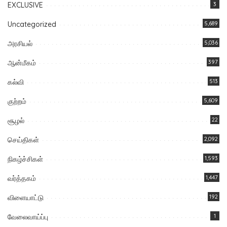
EXCLUSIVE
3
Uncategorized
5,689
அரசியல்
5,036
ஆன்மீகம்
397
கல்வி
513
குற்றம்
5,609
சூழல்
22
செய்திகள்
2,092
நிகழ்ச்சிகள்
1,593
வர்த்தகம்
1,447
விளையாட்டு
192
வேலைவாய்ப்பு
1