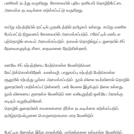
பணிகள் நடந்து வருகிறது. கோவையில் புதிய தனியார் தொழிற்பேட்டை
அமைக்க நடவடிக்கை எடுக்கப்பட்டு வருகிறது.
கயிறு உற்பத்தியில் நாட்டில் முதலிடத்தில் தமிழகம் உள்ளது. கயிறு வணிக
மேம்பாட்டு நிறுவனம் கோவையில் அமைக்கப்படும். ஈரோட்டில் மண்டல
புத்தொழில் மையம் அமைக்கப்படும். தகவல் தொழில்நுட்ப துறையில் சிப்
தேவைகளுக்கு சீனா, தைவானை தேடுகின்றனர்.
எனவே சிப் உற்பத்தியை மேற்கொள்ள வேண்டுமென
கேட்டுக்கொள்கிறேன். வான்வழி, பாதுகாப்பு உற்பத்தி மேற்கொள்ள
சூலூரில் உற்பத்து பூங்கா அமைக்கப்படும். நூல் விலை உயர்வினால் தொழில்
துறையினர் பாதிக்கப்பட்டுள்ளனர். பலர் வேலை இழக்கும் நிலை உள்ளது.
நூல் விலையை குறைக்க வேண்டும் என வலியுறுத்தி ஒன்றிய அரசுக்கு
கடிதம் எழுதியுள்ளேன்.
தொழில் துறையினர் கவலைகளை தீர்க்க நடவடிக்கை எடுக்கப்படும்.
தமிழ்நாடுபல்முனை பொருளாதாரமாக மாற வேண்டும்.
போட்டிக நிறைந்த இந்த காலத்தில், மாற்றங்களை உள்வாங்க வேண்டும்.