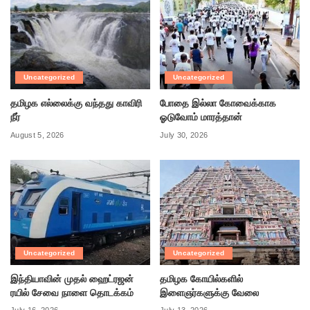
Uncategorized
Uncategorized
தமிழக எல்லைக்கு வந்தது காவிரி
போதை இல்லா கோவைக்காக
நீர்
ஓடுவோம் மாரத்தான்
August 5, 2026
July 30, 2026
Uncategorized
Uncategorized
இந்தியாவின் முதல் ஹைட்ரஜன்
தமிழக கோயில்களில்
ரயில் சேவை நாளை தொடக்கம்
இளைஞர்களுக்கு வேலை