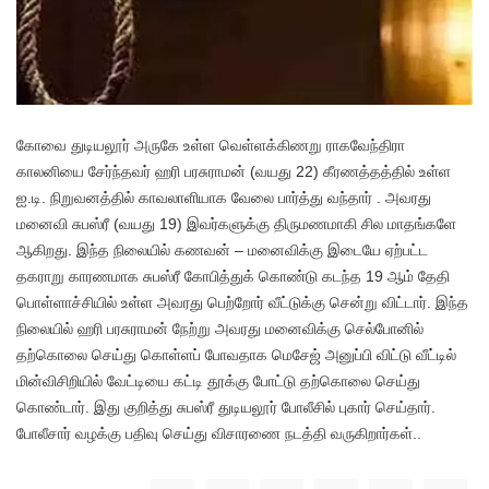
கோவை துடியலூர் அருகே உள்ள வெள்ளக்கிணறு ராகவேந்திரா
காலனியை சேர்ந்தவர் ஹரி பரசுராமன் (வயது 22) கீரணத்தத்தில் உள்ள
ஐ.டி. நிறுவனத்தில் காவலாளியாக வேலை பார்த்து வந்தார் . அவரது
மனைவி சுபஸ்ரீ (வயது 19) இவர்களுக்கு திருமணமாகி சில மாதங்களே
ஆகிறது. இந்த நிலையில் கணவன் – மனைவிக்கு இடையே ஏற்பட்ட
தகராறு காரணமாக சுபஸ்ரீ கோபித்துக் கொண்டு கடந்த 19 ஆம் தேதி
பொள்ளாச்சியில் உள்ள அவரது பெற்றோர் வீட்டுக்கு சென்று விட்டார். இந்த
நிலையில் ஹரி பரசுராமன் நேற்று அவரது மனைவிக்கு செல்போனில்
தற்கொலை செய்து கொள்ளப் போவதாக மெசேஜ் அனுப்பி விட்டு வீட்டில்
மின்விசிறியில் வேட்டியை கட்டி தூக்கு போட்டு தற்கொலை செய்து
கொண்டார். இது குறித்து சுபஸ்ரீ துடியலூர் போலீசில் புகார் செய்தார்.
போலீசார் வழக்கு பதிவு செய்து விசாரணை நடத்தி வருகிறார்கள்..