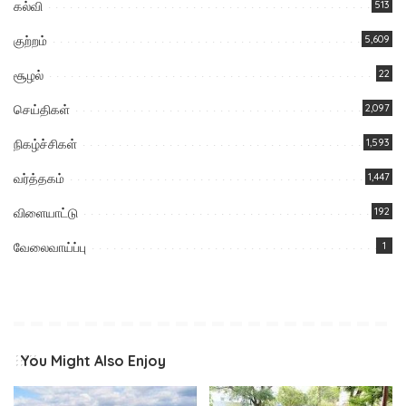
கல்வி
513
குற்றம்
5,609
சூழல்
22
செய்திகள்
2,097
நிகழ்ச்சிகள்
1,593
வர்த்தகம்
1,447
விளையாட்டு
192
வேலைவாய்ப்பு
1
You Might Also Enjoy