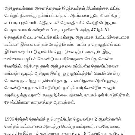
அதிமுகவுக்காக அனைத்தையும் இழந்தவர்கள் இயக்கத்தை விட்டு
செல்லும் நிலைக்கு தள்ளப்பட்டவர்கள். அவர்களை துரோகி என்கிறார்
எடப்பாடி பழனிசாமி. அதிமுக 47 தொகுதிகளில் வெற்றி பெற்றதாக
பெருமையாக பேசுகிறார் எடப்பாடி பழனிசாமி. அந்த 47 இல் 31
தொகுதிகள் வட மாவட்டங்களில் உள்ளது. அது பாமக போட்ட பிச்சை.பாமக
கூட்டணி இல்லை என்றால் சேலத்தில் உள்ள எடப்பாடி தொகுதியில் கூட
இபிஎஸ் கஷ்டப்பட்டு தான் வெல்லும் நிலை ஏற்பட்டிருக்கும். இந்த
உண்மையை ஒப்புக் கொண்டு சுய பரிசோதனை செய்து கொள்ள
வேண்டும். அப்போது தான் அதிமுகவை நம்பியுள்ள தொண்டர்களை
காப்பாற்ற முடியும்.அதிமுக இன்று ஒரு குடும்பத்தின் பிடியில் சென்று
கொண்டிருக்கிறது. பழனிசாமி தனது மகன் மிதுனை அரசியலுக்கு
கொண்டு வர நாடகம் போடுகிறார். நாட்டில் யார் வேண்டுமானாலும்
அரசியலுக்கு வரலாம். தவறு இல்லை. ஆனால், நாடகம் ஏன் போடுகிறீர்கள்.
தோல்விக்கான காரணத்தை ஆராயுங்கள்.
1996 தேர்தல் தோல்விக்கு பொறுப்பேற்ற ஜெயலலிதா 2 ஆண்டுகளில்
வெற்றிக் கூட்டணியை அமைத்து வென்று காட்டினார். எனவே, கனவு
உலகத்தில் இல்லாமல் உண்மையை உணருங்கள். 8 ஆண்டுகளாக நீங்கள்