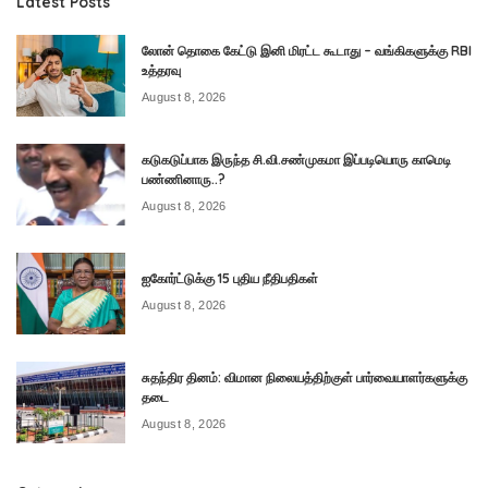
Latest Posts
லோன் தொகை கேட்டு இனி மிரட்ட கூடாது – வங்கிகளுக்கு RBI
உத்தரவு
August 8, 2026
கடுகடுப்பாக இருந்த சி.வி.சண்முகமா இப்படியொரு காமெடி
பண்ணினாரு..?
August 8, 2026
ஐகோர்ட்டுக்கு 15 புதிய நீதிபதிகள்
August 8, 2026
சுதந்திர தினம்: விமான நிலையத்திற்குள் பார்வையாளர்களுக்கு
தடை
August 8, 2026