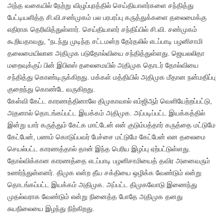
அந்த வகையில் நேற்று விழுப்புரத்தில் செய்தியாளர்களை சந்தித்து
பேட்டியளித்த சி.வி.சண்முகம் பல பரபரப்பு கருத்துக்களை தலைமைக்கு
எதிராக தெரிவித்துள்ளார். செய்தியாளர் சந்திப்பில் சி.வி. சண்முகம்
கூறியதாவது, “நடந்து முடிந்த சட்டமன்ற தேர்தலில் எடப்பாடி பழனிசாமி
தலைமையிலான அதிமுக படுதோல்வியை சந்தித்துள்ளது. ஜெயலலிதா
மறைவுக்குப் பின் இபிஎஸ் தலைமையில் அதிமுக தொடர் தோல்வியை
சந்தித்து கொண்டிருக்கிறது. மக்கள் மத்தியில் அதிமுக மீதான நன்மதிப்பு
குறைந்து கொண்டே வருகிறது.
கேள்வி கேட்ட காரணத்தினாலே திமுகாவால் எம்ஜிஆர் வெளியேற்றப்பட்டு,
அதனால் தொடங்கப்பட்ட இயக்கம் அதிமுக. அப்படிப்பட்ட இயக்கத்தில்
இன்று யார் கருத்தும் கேட்க மாட்டேன் என் குடும்பத்தார் கருத்தை மட்டுமே
கேட்பேன், பணம் கொடுப்பவர் பேச்சை மட்டுமே கேட்பேன் என தலைமை
செயல்பட்ட காரணத்தால் தான் இந்த பெரிய இழப்பு ஏற்பட்டுள்ளது.
தோல்விக்கான காரணத்தை எடப்பாடி பழனிசாமியைத் தவிர அனைவரும்
உணர்ந்துள்ளனர். திமுக என்ற தீய சக்தியை ஒழிக்க வேண்டும் என்று
தொடங்கப்பட்ட இயக்கம் அதிமுக. அப்பட்ட திமுகவோடு இணைந்து
முதல்வராக வேண்டும் என்று நினைத்த போதே அதிமுக தனது
சுயநிலையை இழந்து நிற்கிறது.