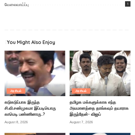
வேலைவாய்ப்பு
1
You Might Also Enjoy
அரசியல்
அரசியல்
கடுகடுப்பாக இருந்த
தமிழக மக்களுக்காக எந்த
சி.வி.சண்முகமா இப்படியொரு
அவமானத்தை தாங்கவும் தயாராக
காமெடி பண்ணினாரு..?
இருந்தேன்- விஜய்
August 8, 2026
August 7, 2026