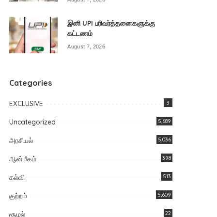
இனி UPI பரிவர்த்தனைகளுக்கு
கட்டணம்
August 7, 2026
Categories
EXCLUSIVE
3
Uncategorized
5,689
அரசியல்
5,036
ஆன்மீகம்
398
கல்வி
513
குற்றம்
5,609
சூழல்
22