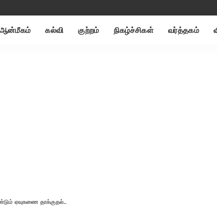
ஆன்மீகம்
கல்வி
குற்றம்
நிகழ்ச்சிகள்
வர்த்தகம்
ீண்டும் ஏவுகணை தாக்குதல்..