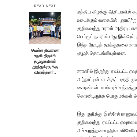
READ NEXT
மத்திய கிழக்கு ஆசியாவில் கட
உடைக்கும் வகையில், ஞாயிற்று
குறிவைத்து ஈரான் அதிரடியாக
பெய்ரூட் நகரின் மீது இஸ்ரேல
இந்த நேரடித் தாக்குதலை ஈரான
வெள்ள நிவாரண
சூழத் தொடங்கியுள்ளன.
உதவி திருச்சி
தமுமுகவினர்
தூத்துக்குடிக்கு
ஈரானில் இருந்து ஏவப்பட்ட 
விரைந்தனர்…
அந்நாட்டின் வடக்குப் பகுதி 
சைரன்கள் பயங்கரச் சத்தத்து
கொண்டிருந்த பொதுமக்கள் அலறி
இது குறித்து இஸ்ரேல் ராணுவ
குறிவைத்து ஏவப்பட்ட ஏவுக
அச்சுறுத்தலை நடுவானிலேயே ம