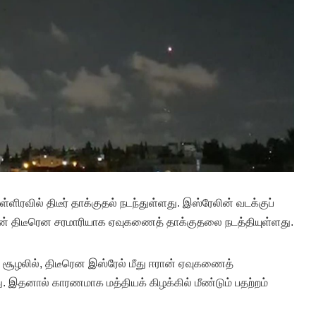
நள்ளிரவில் திடீர் தாக்குதல் நடந்துள்ளது. இஸ்ரேலின் வடக்குப்
ன் திடீரென சரமாரியாக ஏவுகணைத் தாக்குதலை நடத்தியுள்ளது.
த சூழலில், திடீரென இஸ்ரேல் மீது ஈரான் ஏவுகணைத்
. இதனால் காரணமாக மத்தியக் கிழக்கில் மீண்டும் பதற்றம்