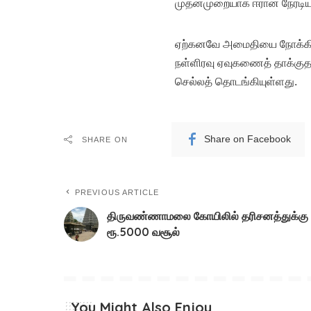
முதன்முறையாக ஈரான் நேரடியா
ஏற்கனவே அமைதியை நோக்கித் த
நள்ளிரவு ஏவுகணைத் தாக்குத
செல்லத் தொடங்கியுள்ளது.
Share on Facebook
SHARE ON
PREVIOUS ARTICLE
திருவண்ணாமலை கோயிலில் தரிசனத்துக்கு
ரூ.5000 வசூல்
You Might Also Enjoy