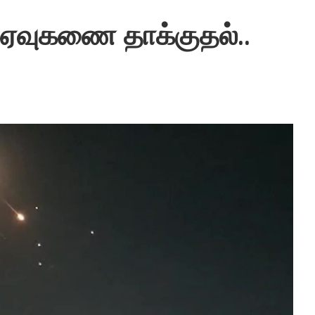
் ஏவுகணை தாக்குதல்..