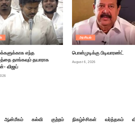
ல்
அரசியல்
க்களுக்காக எந்த
பொன்முடிக்கு பிடிவாரண்ட்
்தை தாங்கவும் தயாராக
August 6, 2026
ன்- விஜய்
2026
ஆன்மீகம்
கல்வி
குற்றம்
நிகழ்ச்சிகள்
வர்த்தகம்
வ