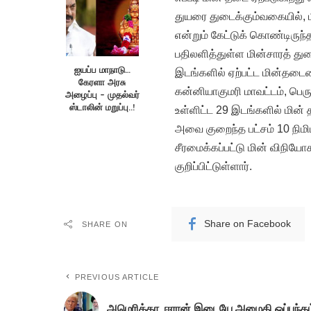
துயரை துடைக்கும்வகையில், ம
என்றும் கேட்டுக் கொண்டிருந்
பதிலளித்துள்ள மின்சாரத் துற
ஐயப்ப மாநாடு…
இடங்களில் ஏற்பட்ட மின்தடையை
கேரளா அரசு
கன்னியாகுமரி மாவட்டம், பெருவ
அழைப்பு – முதல்வர்
ஸ்டாலின் மறுப்பு..!
உள்ளிட்ட 29 இடங்களில் மின் 
அவை குறைந்த பட்சம் 10 நிமி
சீரமைக்கப்பட்டு மின் விநியோக
குறிப்பிட்டுள்ளார்.
Share on Facebook
SHARE ON
PREVIOUS ARTICLE
அமெரிக்கா, ஈரான் இடையே அமைதி ஒப்பந்தம