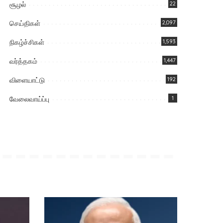
சூழல்
22
செய்திகள்
2,097
நிகழ்ச்சிகள்
1,593
வர்த்தகம்
1,447
விளையாட்டு
192
வேலைவாய்ப்பு
1