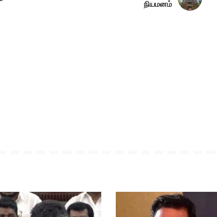
நியமனம்