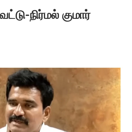
ட்டு-நிர்மல் குமார்