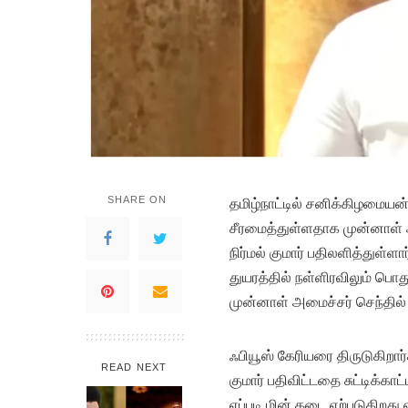
SHARE ON
த
மிழ்நாட்டில் சனிக்கிழமையன
சீரமைத்துள்ளதாக முன்னாள் அ
நிர்மல் குமார் பதிலளித்துள்
துயரத்தில் நள்ளிரவிலும் பொ
முன்னாள் அமைச்சர் செந்தில் 
ஃபியூஸ் கேரியரை திருடுகிறார
READ NEXT
குமார் பதிவிட்டதை சுட்டிக்காட்
எப்படி மின் தடை ஏற்படுகிறது 