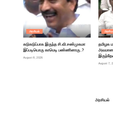
அரசியல்
அரசிய
கடுகடுப்பாக இருந்த சி.வி.சண்முகமா
தமிழக ம
இப்படியொரு காமெடி பண்ணினாரு..?
அவமானத
இருந்தே
August 8, 2026
August 7, 
அரசியல்