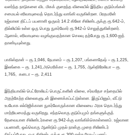
வளர்ந்த நாடுகளை விட மிகக் குறைந்த விலையில் இந்திய குடும்பங்கள்
சமையல் எரிவாயுவைத் தொடர்ந்து வாங்கி வருகின்றன. பிரதமரின்
உஜ்வாலா திட்டப் பயனாளி ஒருவர் 14.2 கிலோ சிலிண்டருக்கு ரூ.642-ம்,
தில்லியில் உள்ள ஒரு பொது நுகர்வோர் ரூ.942-ம் செலுத்துகின்றனர்.
ஆனால், எரிவாயுவை வழங்குவதற்கான செலவு தற்போது ரூ.1,600-ஐத்
தாண்டியுள்ளது.
பாகிஸ்தான் – ரூ.1,046, நேபாளம் – ரூ.1,207, பங்களாதேஷ் – ரூ.1,225,
இலங்கை – ரூ. 1,241,அமெரிக்கா – ரூ. 1,755, ஆஸ்திரேலியா – ரூ.
1,765, கனடா – ரூ. 2,411
இந்தியாவில் பெட்ரோலியப் பொருட்களின் விலை, சர்வதேச சந்தையில்
அதற்கேற்ற விலைகளுடன் இணைக்கப்பட்டுள்ளன. இருப்பினும், வீட்டு
உபயோக எல்பிஜிக்கான நுகர்வோருக்கான விலையை அரசு தொடர்ந்து
மாற்றியமைத்து வருகிறது. எந்தவொரு குடும்பமும் தங்களுக்குத்
தேவையான சிலிண்டர்களை ரூ.942-க்கு வாங்கிக்கொள்ளலாம். உஜ்வாலா
பயனாளி, ஒவ்வொரு ஆண்டும் முதல் நான்கு முறை சிலிண்டர்
நிரப்பும்போது, ஒரு சிலிண்டருக்கு ரூ.300 என்ற நேரடிப் பணப்