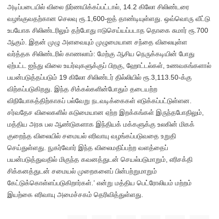
அடிப்படையில் விலை நிர்ணயிக்கப்பட்டால், 14.2 கிலோ சிலிண்டரை
வழங்குவதற்கான செலவு ரூ.1,600-ஐத் தாண்டியுள்ளது. ஒவ்வொரு வீட்டு
உபயோக சிலிண்டரிலும் தற்போது ஈடுசெய்யப்படாத தொகை சுமார் ரூ.700
ஆகும். இதன் முழு அளவையும் முழுமையான சந்தை விலையுள்ள
வர்த்தக சிலிண்டரில் காணலாம்: மேற்கு ஆசிய நெருக்கடியின் போது
ஏற்பட்ட ஐந்து விலை உயர்வுகளுக்குப் பிறகு, ஹோட்டல்கள், உணவகங்களால்
பயன்படுத்தப்படும் 19 கிலோ சிலிண்டர் தில்லியில் ரூ.3,113.50-க்கு
விற்கப்படுகிறது. இந்த சிக்கல்களின்போதும் தடையற்ற
விநியோகத்திற்காகப் பல்வேறு நடவடிக்கைகள் எடுக்கப்பட்டுள்ளன.
சர்வதேச விலைகளில் கடுமையான ஏற்ற இறக்கங்கள் இருந்தபோதிலும்,
மத்திய அரசு பல ஆண்டுகளாக இந்தியக் மக்களுக்கு உலகின் மிகக்
குறைந்த விலையில் சமையல் எரிவாயு வழங்கப்படுவதை உறுதி
செய்துள்ளது. நுகர்வோர் இந்த விலைமதிப்பற்ற வளத்தைப்
பயன்படுத்துவதில் மிகுந்த கவனத்துடன் செயல்படுமாறும், எரிசக்தி
சிக்கனத்துடன் சமையல் முறைகளைப் பின்பற்றுமாறும்
கேட்டுக்கொள்ளப்படுகிறார்கள்.’ என்று மத்திய பெட்ரோலியம் மற்றம்
இயற்கை எரிவாயு அமைச்சகம் தெரிவித்துள்ளது.