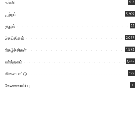
கல்வி
513
குற்றம்
5,609
சூழல்
22
செய்திகள்
2,097
நிகழ்ச்சிகள்
1,593
வர்த்தகம்
1,447
விளையாட்டு
192
வேலைவாய்ப்பு
1
You Might Also Enjoy