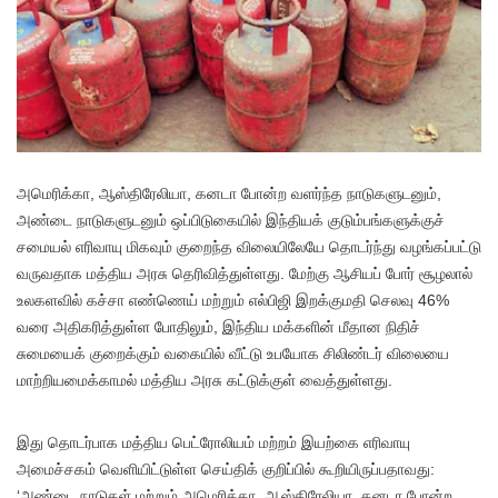
அ
மெரிக்கா, ஆஸ்திரேலியா, கனடா போன்ற வளர்ந்த நாடுகளுடனும்,
அண்டை நாடுகளுடனும் ஒப்பிடுகையில் இந்தியக் குடும்பங்களுக்குச்
சமையல் எரிவாயு மிகவும் குறைந்த விலையிலேயே தொடர்ந்து வழங்கப்பட்டு
வருவதாக மத்திய அரசு தெரிவித்துள்ளது. மேற்கு ஆசியப் போர் சூழலால்
உலகளவில் கச்சா எண்ணெய் மற்றும் எல்பிஜி இறக்குமதி செலவு 46%
வரை அதிகரித்துள்ள போதிலும், இந்திய மக்களின் மீதான நிதிச்
சுமையைக் குறைக்கும் வகையில் வீட்டு உபயோக சிலிண்டர் விலையை
மாற்றியமைக்காமல் மத்திய அரசு கட்டுக்குள் வைத்துள்ளது.
இது தொடர்பாக மத்திய பெட்ரோலியம் மற்றம் இயற்கை எரிவாயு
அமைச்சகம் வெளியிட்டுள்ள செய்திக் குறிப்பில் கூறியிருப்பதாவது:
‘அண்டை நாடுகள் மற்றும் அமெரிக்கா, ஆஸ்திரேலியா, கனடா போன்ற