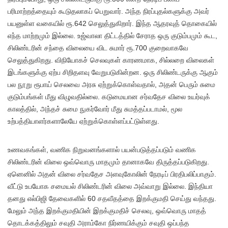
பரிமாற்றத்தையும் கூடுதலாகப் பெறுவார். அந்த நிரப்புதல்களுக்கு அவர்
பயனுள்ள வகையில் ரூ.642 செலுத்துகிறார். இந்த ஆதரவுத் தொகையில்
எந்த மாற்றமும் இல்லை. உஜ்வாலா திட்டத்தில் சேராத ஒரு குடும்பமும் கூட,
சிலிண்டரின் சந்தை விலையை விட சுமார் ரூ.700 குறைவாகவே
செலுத்துகிறது. விநியோகச் செலவுகள் காரணமாக, சில்லறை விலைகள்
இடங்களுக்கு ஏற்ப சிறிதளவு வேறுபடுகின்றன. ஒரு சிலிண்டருக்கு ஆகும்
பல நூறு ரூபாய் செலவை அரசு ஏற்றுக்கொள்வதால், அதன் பெரும் சுமை
குடும்பங்கள் மீது விழுவதில்லை. கடுமையான சர்வதேச விலை உயர்வுக்
காலத்தில், அந்தச் சுமை நுகர்வோர் மீது சுமத்தப்படாமல், மூல
உற்பத்தியாளர்களாலேயே ஏற்றுக்கொள்ளப்பட்டுள்ளது.
உணவகங்கள், வணிக நிறுவனங்களால் பயன்படுத்தப்படும் வணிக
சிலிண்டரின் விலை ஒவ்வொரு மாதமும் தானாகவே திருத்தப்படுகிறது.
ஏனெனில் அதன் விலை சர்வதேச அளவுகோலின் நேரடிப் பிரதிபலிப்பாகும்.
வீட்டு உபயோக சமையல் சிலிண்டரின் விலை அவ்வாறு இல்லை. இந்தியா
தனது எல்பிஜி தேவைகளில் 60 சதவீதத்தை இறக்குமதி செய்து வந்தது.
மேலும் அந்த இறக்குமதியின் இறக்குமதிச் செலவு, ஒவ்வொரு மாதத்
தொடக்கத்திலும் சவுதி அராம்கோ நிர்ணயிக்கும் சவுதி ஒப்பந்த