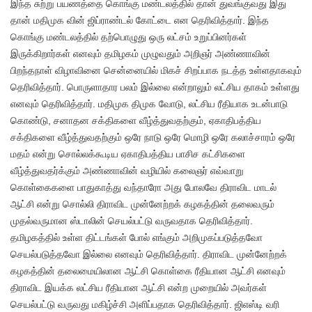
இந்த சுற்று பயணத்தை கொங்கு மண்டலத்தில் தான் துவங்குவது இது
தான் மதிமுக வின் ஜிப்ராண்டல் கோட்டை என தெரிவித்தார். இந்த
கொங்கு மண்டலத்தில் தற்பொழுது ஒரு லட்சம் உறுப்பினர்கள்
இருக்கிறார்கள் எனவும் தமிழகம் முழுவதும் அறிஞர் அண்ணாவின்
பிறந்தநாள் விழாவினை சென்னையில் மிகச் சிறப்பாக நடத்த உள்ளதாகவும்
தெரிவித்தார். பொருளாதார பலம் இல்லை என்றாலும் லட்சிய தாகம் உள்ளது
எனவும் தெரிவித்தார். மதிமுக திமுக வோடு, லட்சிய ரீதியாக உடன்பாடு
கொண்டு, சனாதன சக்திகளை வீழ்த்துவதற்கும், ஏகாதிபத்திய
சக்திகளை வீழ்த்துவதற்கும் ஒரே நாடு ஒரே மொழி ஒரே கலாச்சாரம் ஒரே
மதம் என்று சொல்லக்கூடிய ஏகாதிபத்திய பாசிச கட்சிகளை
வீழ்த்துவதர்க்கும் அண்ணாவின் வழியில் கலைஞர் எவ்வாறு
கொள்கைகளை பாதுகாத்து வந்தாரோ அது போலவே திராவிட மாடல்
ஆட்சி என்று சொல்லி திராவிட முன்னேற்றக் கழகத்தின் தலைவரும்
முதல்வருமான ஸ்டாலின் செயல்பட்டு வருவதாக தெரிவித்தார்.
தமிழகத்தில் உள்ள திட்டங்கள் போல் எங்கும் அறிமுகப்படுத்தவோ
செயல்படுத்தவோ இல்லை எனவும் தெரிவித்தார். திராவிட முன்னேற்றக்
கழகத்தின் தலைமையிலான ஆட்சி கொள்கை ரீதியான ஆட்சி எனவும்
திராவிட இயக்க லட்சிய ரீதியான ஆட்சி என்ற முறையில் அவர்கள்
செயல்பட்டு வருவது மகிழ்ச்சி அளிப்பதாக தெரிவித்தார். ஜிஎஸ்டி வரி