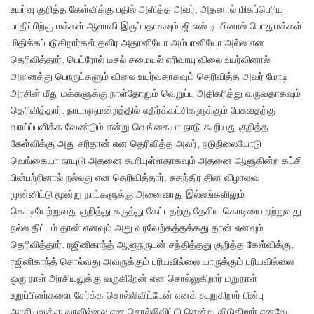
உயர்வு குறித்த கேள்விக்கு பதில் அளித்த அவர், அதனால் மிகப்பெரிய
பாதிப்பிற்கு மக்கள் ஆளாகி இருப்பதாகவும் ஜி எஸ் டி யினால் பொதுமக்கள்
மிதிக்கப்படுகிறார்கள் தவிர அதானியோ அம்பானியோ அல்ல என
தெரிவித்தார். பெட்ரோல் டீசல் சமையல் எரிவாயு விலை உயர்வினால்
அனைத்து பொருட்களும் விலை உயர்வதாகவும் தெரிவித்த அவர் மோடி
அரசின் மீது மக்களுக்கு நாள்தோறும் வெறுப்பு அதிகரித்து வருவதாகவும்
தெரிவித்தார். நாடாளுமன்றத்தில் எதிர்க்கட்சிகளுக்கும் பேசுவதற்கு
வாய்ப்பளிக்க வேண்டும் என்று வெங்கையா நாடு கூறியது குறித்த
கேள்விக்கு அது சரிதான் என தெரிவித்த அவர், நடுநிலையோடு
வெங்கையா நாயுடு அதனை கூறியுள்ளதாகவும் அதனை ஆளுகின்ற கட்சி
பின்பற்றினால் நல்லது என தெரிவித்தார். சுதந்திர தின விழாவை
முன்னிட்டு மூன்று நாட்களுக்கு அனைவரது இல்லங்களிலும்
கொடியேற்றுவது குறித்து கருத்து கேட்டதற்கு தேசிய கொடியை ஏற்றுவது
நல்ல திட்டம் தான் எனவும் அது வரவேற்கத்தக்கது தான் எனவும்
தெரிவித்தார். ரஜினிகாந்த் ஆளுநருடன் சந்தித்தது குறித்த கேள்விக்கு,
ரஜினிகாந்த் சொல்வது அவருக்கும் புரியவில்லை யாருக்கும் புரியவில்லை
ஒரு நாள் அரசியலுக்கு வருகிறேன் என சொல்லுகிறார் மறுநாள்
உறுப்பினர்களை சேர்க்க சொல்லிவிட்டேன் எனக் கூறுகிறார் பின்பு
அரசியலுக்கு வரவில்லை என சொல்லிவிட்டு சென்று விடுகிறார் எனவே