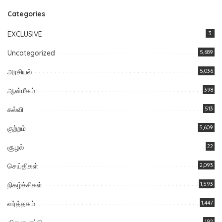
Categories
EXCLUSIVE
3
Uncategorized
5,689
அரசியல்
5,036
ஆன்மீகம்
398
கல்வி
513
குற்றம்
5,609
சூழல்
22
செய்திகள்
2,093
நிகழ்ச்சிகள்
1,593
வர்த்தகம்
1,447
192