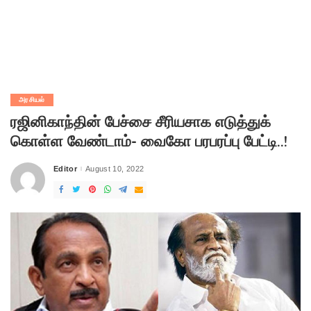
அரசியல்
ரஜினிகாந்தின் பேச்சை சீரியசாக எடுத்துக்
கொள்ள வேண்டாம்- வைகோ பரபரப்பு பேட்டி..!
Editor
August 10, 2022
Posted
by