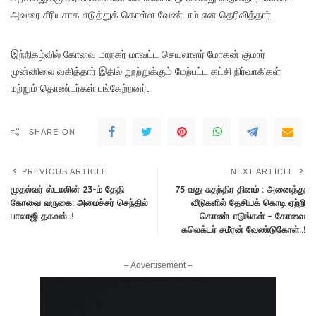
அவரை சீரியசாக எடுத்துக் கொள்ள வேண்டாம் என தெரிவித்தார்.
இந்நிகழ்வில் கோவை மாநகர் மாவட்ட செயலாளர் மோகன் குமார்
முன்னிலை வகித்தார் இதில் நூற்றுக்கும் மேற்பட்ட கட்சி நிர்வாகிகள்
மற்றும் தொண்டர்கள் பங்கேற்றனர்.
SHARE ON
PREVIOUS ARTICLE
NEXT ARTICLE
முதல்வர் ஸ்டாலின் 23-ம் தேதி
75 வது சுதந்திர தினம் : அனைத்து
கோவை வருகை: அமைச்சர் செந்தில்
வீடுகளில் தேசியக் கொடி ஏற்றி
பாலாஜி தகவல்..!
கொண்டாடுங்கள் – கோவை
கலெக்டர் சமீரன் வேண்டுகோள்..!
– Advertisement –