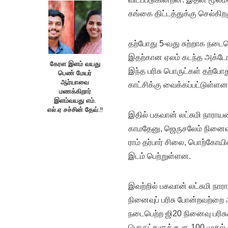
கங்கை திட்டத்துக்கு செல்கிற
தற்போது 5-வது சுற்றாக நடைபெ
இதற்கான ஏலம் கடந்த அக்டோப
கேரள இளம் வயது
இந்த பரிசு பொருட்கள் தற்போ
பெண் மேயர்
ஆர்யாவை
காட்சிக்கு வைக்கப்பட்டுள்ளன
மணக்கிறார்
இளம்வயது எம்.
எல்.ஏ சச்சின் தேவ்.!!
இதில் பகவான் லட்சுமி நாராயண
காமதேனு, ஜெருசலேம் நினைவுப
ராம் தர்பார் சிலை, பொற்கோயி
இடம் பெற்றுள்ளன.
இவற்றில் பகவான் லட்சுமி நா
நினைவுப் பரிசு போன்றவற்றை 
நடைபெற்ற ஜி20 நினைவு பரிசு
பொருட்களுக்கு ரூ.100 முதல் 