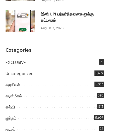
இனி UPI பரிவர்த்தனைகளுக்கு
கட்டணம்
August 7, 2026
Categories
EXCLUSIVE
3
Uncategorized
5,689
அரசியல்
5,036
ஆன்மீகம்
398
கல்வி
513
குற்றம்
5,609
சூழல்
22