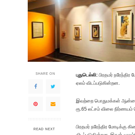
SHARE ON
பு
துடெல்லி:
பிரதமர் நரேந்திர
ஏலம் விடப்படுகின்றன.
இவற்றை பொதுமக்கள் ஆன்லைன்
ரூ.65 லட்சம் விலை நிர்ணயம் 
பிரதமர் நரேந்திர மோடிக்கு க
READ NEXT
விடப்படுகின்றன. இதன் மூலம