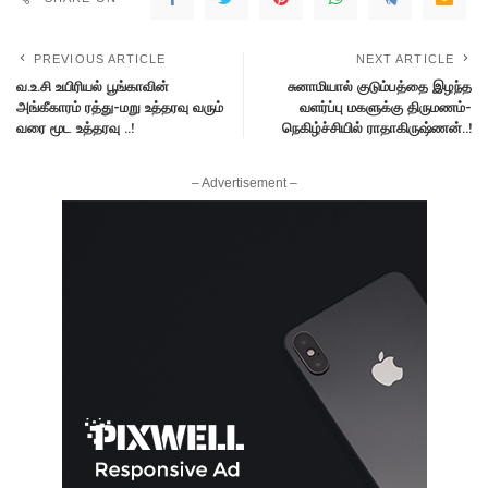
PREVIOUS ARTICLE
NEXT ARTICLE
வ.உ.சி உயிரியல் பூங்காவின்
சுனாமியால் குடும்பத்தை இழந்த
அங்கீகாரம் ரத்து-மறு உத்தரவு வரும்
வளர்ப்பு மகளுக்கு திருமணம்-
வரை மூட உத்தரவு ..!
நெகிழ்ச்சியில் ராதாகிருஷ்ணன்..!
– Advertisement –