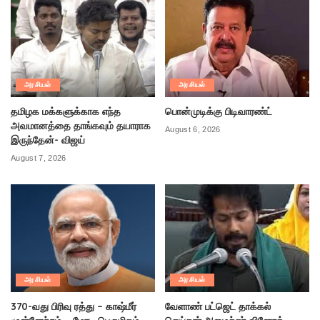
அரசியல்
அரசியல்
தமிழக மக்களுக்காக எந்த
பொன்முடிக்கு பிடிவாரண்ட்
அவமானத்தை தாங்கவும் தயாராக
August 6, 2026
இருந்தேன்- விஜய்
August 7, 2026
அரசியல்
அரசியல்
370-வது பிரிவு ரத்து – காஷ்மீர்
வேளாண் பட்ஜெட் தாக்கல்