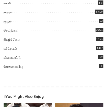
கல்வி
513
குற்றம்
5,609
சூழல்
22
செய்திகள்
2,093
நிகழ்ச்சிகள்
1,593
வர்த்தகம்
1,447
விளையாட்டு
192
வேலைவாய்ப்பு
1
You Might Also Enjoy