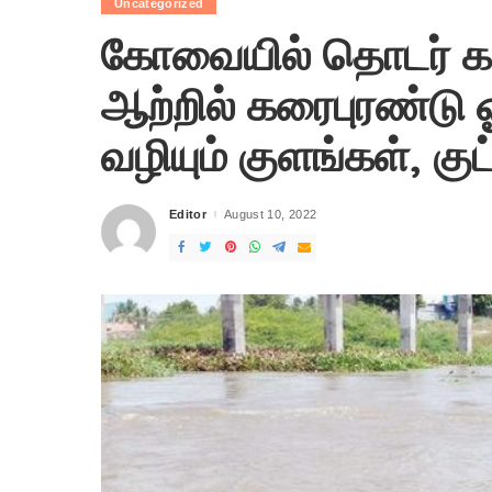
Uncategorized
கோவையில் தொடர் க
ஆற்றில் கரைபுரண்டு ஓ
வழியும் குளங்கள், குட
Editor
August 10, 2022
Posted
by