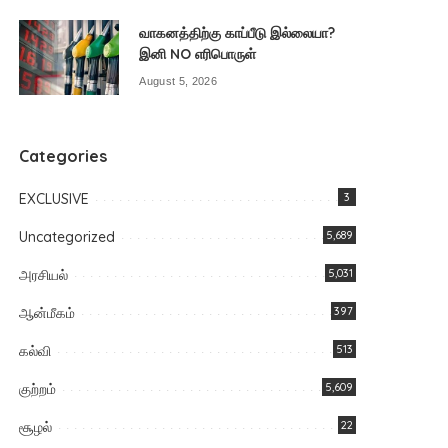
வாகனத்திற்கு காப்பீடு இல்லையா?
இனி NO எரிபொருள்
August 5, 2026
Categories
EXCLUSIVE
3
Uncategorized
5,689
அரசியல்
5,031
ஆன்மீகம்
397
கல்வி
513
குற்றம்
5,609
சூழல்
22