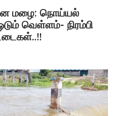
ன மழை: நொய்யல்
டும் வெள்ளம்- நிரம்பி
்டைகள்..!!