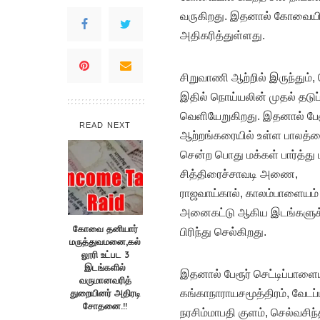
வருகிறது. இதனால் கோவையில் 
அதிகரித்துள்ளது.
சிறுவாணி ஆற்றில் இருந்தும்,
இதில் நொய்யலின் முதல் தடு
வெளியேறுகிறது. இதனால் பேரூர
READ NEXT
ஆற்றங்கரையில் உள்ள பாலத்
சென்ற பொது மக்கள் பார்த்து 
சித்திரைச்சாவடி அணை,
ராஜவாய்கால், காலம்பாளையம் அ
அனைகட்டு ஆகிய இடங்களுக்க
கோவை தனியார்
பிரிந்து செல்கிறது.
மருத்துவமனை,கல்
லூரி உட்பட 3
இடங்களில்
இதனால் பேரூர் செட்டிப்பாளை
வருமானவரித்
துறையினர் அதிரடி
கங்காநாராயசமூத்திரம், வேடப்ப
சோதனை.!!
நரசிம்மாபதி குளம், செல்வசி