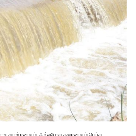
ாக சாரல் மழையும், அவ்வபோது கனமழையும் பெய்து