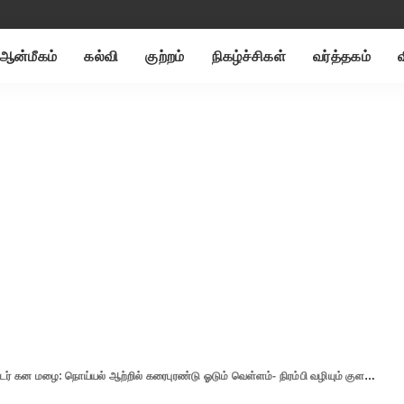
ஆன்மீகம்
கல்வி
குற்றம்
நிகழ்ச்சிகள்
வர்த்தகம்
 மழை: நொய்யல் ஆற்றில் கரைபுரண்டு ஓடும் வெள்ளம்- நிரம்பி வழியும் குளங்கள், குட்டைகள்..!!