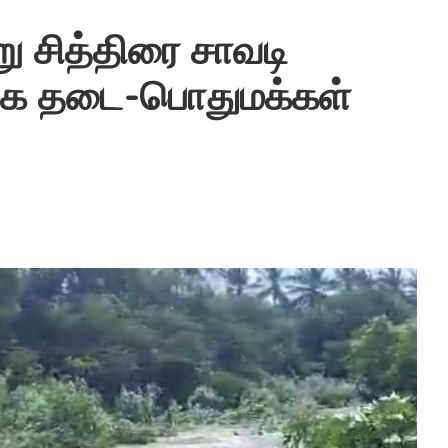
சித்திரை சாவடி
க்க தடை-பொதுமக்கள்