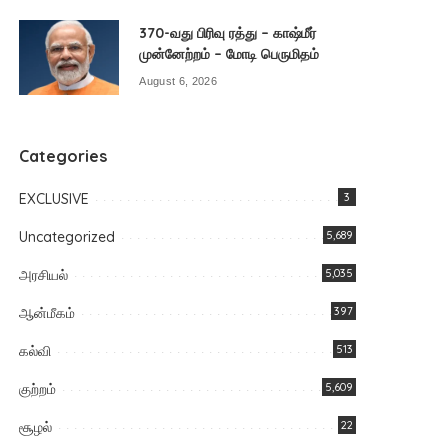
370-வது பிரிவு ரத்து – காஷ்மீர்
முன்னேற்றம் – மோடி பெருமிதம்
August 6, 2026
Categories
EXCLUSIVE
3
Uncategorized
5,689
அரசியல்
5,035
ஆன்மீகம்
397
கல்வி
513
குற்றம்
5,609
சூழல்
22