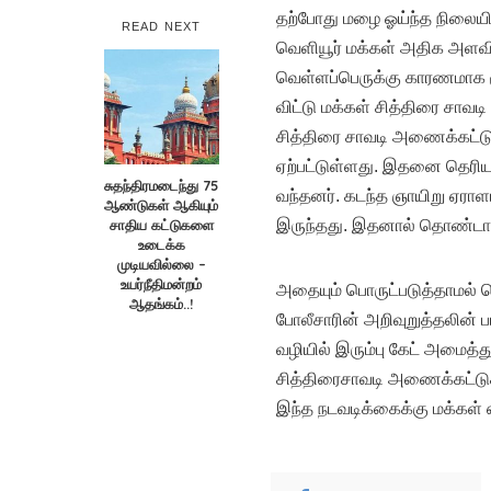
தற்போது மழை ஓய்ந்த நிலையில்
READ NEXT
வெளியூர் மக்கள் அதிக அளவ
வெள்ளப்பெருக்கு காரணமாக மூ
விட்டு மக்கள் சித்திரை சா
சித்திரை சாவடி அணைக்கட்டு
ஏற்பட்டுள்ளது. இதனை தெரியா
சுதந்திரமடைந்து 75
வந்தனர். கடந்த ஞாயிறு ஏராள
ஆண்டுகள் ஆகியும்
சாதிய கட்டுகளை
இருந்தது. இதனால் தொண்டாமுத
உடைக்க
முடியவில்லை –
உயர்நீதிமன்றம்
அதையும் பொருட்படுத்தாமல் 
ஆதங்கம்..!
போலீசாரின் அறிவுறுத்தலின் படி
வழியில் இரும்பு கேட் அமைத்த
சித்திரைசாவடி அணைக்கட்டுக்
இந்த நடவடிக்கைக்கு மக்கள் எத