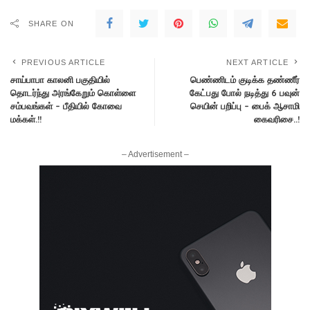
SHARE ON
PREVIOUS ARTICLE
NEXT ARTICLE
சாய்பாபா காலனி பகுதியில்
பெண்ணிடம் குடிக்க தண்ணீர்
தொடர்ந்து அரங்கேறும் கொள்ளை
கேட்பது போல் நடித்து 6 பவுன்
சம்பவங்கள் – பீதியில் கோவை
செயின் பறிப்பு – பைக் ஆசாமி
மக்கள்.!!
கைவரிசை..!
– Advertisement –