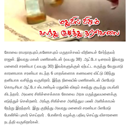
கோவை ராமநாதபுரம்,கணேசபுரம் மருதாச்சலம் வீதியைச் சேர்ந்தவர்
ராஜன். இவரது மகன் மணிகண்டன் (வயது 38) .ஆட்டோ டிரைவர் இவரது
மனைவி சரண்யா (.வயது 30) இவர்களுக்குள் ஏற்பட்ட கருத்து வேறுபாடு
காரணமாக சரண்யா கடந்த 6 மாதங்களாக கணவரை விட்டு பிரிந்து
தனியாக வசித்து வருகிறார். இந்த நிலையில் மணிகண்டன் பீளமேடு
கொடிசியா ஆட்டோ ஸ்டாண்டில் மதுவில் விஷம் கலந்து குடித்து மயங்கி
கிடந்தார். அவரை சிகிச்சைக்காக கோவை அரசு மருத்துவமனைக்கு
எடுத்துச் சென்றனர். அங்கு சிகிச்சை அளித்தும பலன் அளிக்காமல்
நேற்று இறந்தார். இது குறித்து அவரது மனைவி சரண்யா பீளமேடு
போலீசில் புகார் செய்தார் . போலீசார் வழக்கு பதிவு செய்து விசாரணை
நடத்தி வருகிறார்கள்.