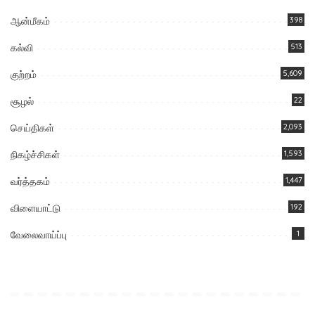
ஆன்மீகம்
398
கல்வி
513
குற்றம்
5,609
சூழல்
22
செய்திகள்
2,093
நிகழ்ச்சிகள்
1,593
வர்த்தகம்
1,447
விளையாட்டு
192
வேலைவாய்ப்பு
1