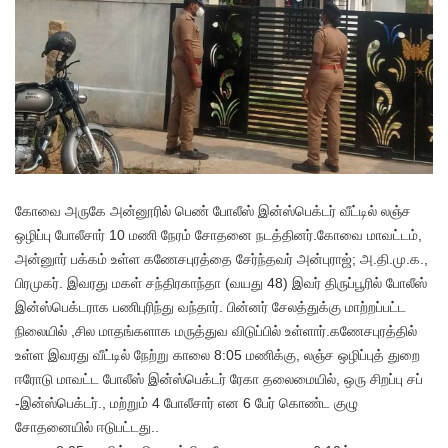
கோவை அருகே அன்னூரில் பெண் போலீஸ் இன்ஸ்பெக்டர் வீட்டில் லஞ்ச
ஒழிப்பு போலீசார் 10 மணி நேரம் சோதனை நடத்தினர்.கோவை மாவட்டம்,
அன்னுார் பக்கம் உள்ள கணேசபுரத்தை சேர்ந்தவர் அன்புராஜ்; அ.தி.மு.க.,
பிரமுகர். இவரது மகள் சந்திரகாந்தா (வயது 48) இவர் திருப்பூரில் போலீஸ்
இன்ஸ்பெக்டராக பணிபுரிந்து வந்தார். பின்னர் சேலத்துக்கு மாற்றப்பட்ட
நிலையில் ,சில மாதங்களாக மருத்துவ விடுப்பில் உள்ளார்.கணேசபுரத்தில்
உள்ள இவரது வீட்டில் நேற்று காலை 8:05 மணிக்கு, லஞ்ச ஒழிப்புத் துறை
ஈரோடு மாவட்ட போலீஸ் இன்ஸ்பெக்டர் ரேகா தலைமையில், ஒரு சிறப்பு சப்
-இன்ஸ்பெக்டர்., மற்றும் 4 போலீசார் என 6 பேர் கொண்ட குழு
சோதனையில் ஈடுபட்டது..