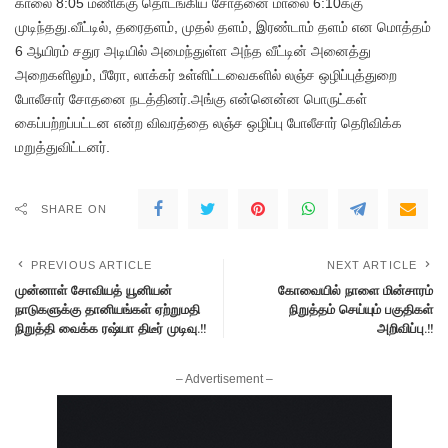
காலை 8:05 மணிக்கு தொடங்கிய சோதனை மாலை 6:10க்கு
முடிந்தது.வீட்டில், தரைதளம், முதல் தளம், இரண்டாம் தளம் என மொத்தம்
6 ஆயிரம் சதுர அடியில் அமைந்துள்ள அந்த வீட்டின் அனைத்து
அறைகளிலும், பீரோ, லாக்கர் உள்ளிட்டவைகளில் லஞ்ச ஒழிப்புத்துறை
போலீசார் சோதனை நடத்தினர்.அங்கு என்னென்ன பொருட்கள்
கைப்பற்றப்பட்டன என்ற விவரத்தை லஞ்ச ஒழிப்பு போலீசார் தெரிவிக்க
மறுத்துவிட்டனர்.
SHARE ON
PREVIOUS ARTICLE
NEXT ARTICLE
முன்னாள் சோவியத் யூனியன்
கோவையில் நாளை மின்சாரம்
நாடுகளுக்கு தானியங்கள் ஏற்றுமதி
நிறுத்தம் செய்யும் பகுதிகள்
நிறுத்தி வைக்க ரஷ்யா திடீர் முடிவு.!!
அறிவிப்பு.!!
– Advertisement –