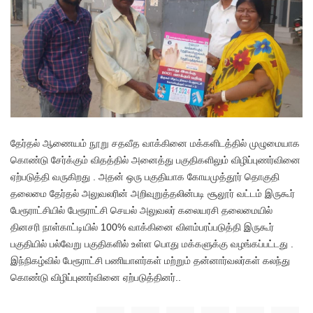
தேர்தல் ஆணையம் நூறு சதவீத வாக்கினை மக்களிடத்தில் முழுமையாக
கொண்டு சேர்க்கும் விதத்தில் அனைத்து பகுதிகளிலும் விழிப்புணர்வினை
ஏற்படுத்தி வருகிறது . அதன் ஒரு பகுதியாக கோயமுத்தூர் தொகுதி
தலைமை தேர்தல் அலுவலரின் அறிவுறுத்தலின்படி சூலூர் வட்டம் இருகூர்
பேரூராட்சியில் பேரூராட்சி செயல் அலுவலர் கலையரசி தலைமையில்
தினசரி நாள்காட்டியில் 100% வாக்கினை விளம்பரப்படுத்தி இருகூர்
பகுதியில் பல்வேறு பகுதிகளில் உள்ள பொது மக்களுக்கு வழங்கப்பட்டது .
இந்நிகழ்வில் பேரூராட்சி பணியாளர்கள் மற்றும் தன்னார்வலர்கள் கலந்து
கொண்டு விழிப்புணர்வினை ஏற்படுத்தினர்..