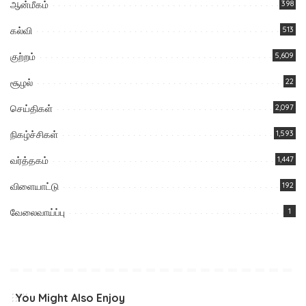
ஆன்மீகம்
398
கல்வி
513
குற்றம்
5,609
சூழல்
22
செய்திகள்
2,097
நிகழ்ச்சிகள்
1,593
வர்த்தகம்
1,447
விளையாட்டு
192
வேலைவாய்ப்பு
1
You Might Also Enjoy