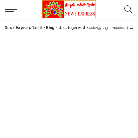
News Express Tamil
>
Blog
>
Uncategorized
>
என்னது எறும்பு உணவா..? கேட்கிறீங்களா… ஆமாங்க… ‘புவிசார் குறியீட்டுக்கு தயாராகும் சிவப்பு எறும்பு சட்னி…!!