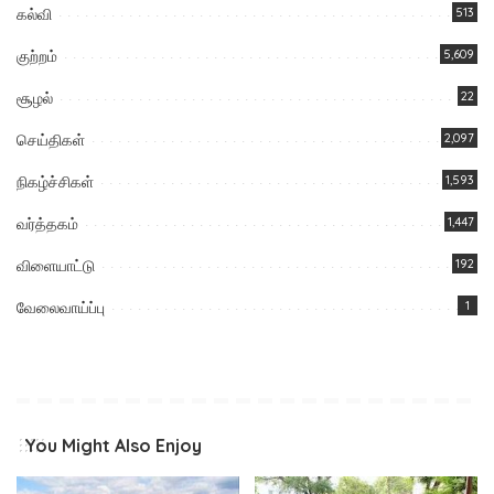
கல்வி
513
குற்றம்
5,609
சூழல்
22
செய்திகள்
2,097
நிகழ்ச்சிகள்
1,593
வர்த்தகம்
1,447
விளையாட்டு
192
வேலைவாய்ப்பு
1
You Might Also Enjoy