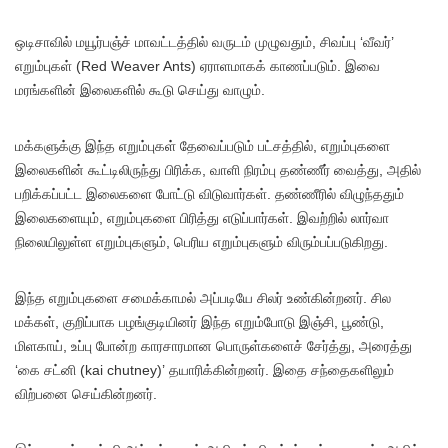
ஒடிசாவில் மயூர்பஞ்ச் மாவட்டத்தில் வருடம் முழுவதும், சிவப்பு ‘வீவர்’
எறும்புகள் (Red Weaver Ants) ஏராளமாகக் காணப்படும். இவை
மரங்களின் இலைகளில் கூடு செய்து வாழும்.
மக்களுக்கு இந்த எறும்புகள் தேவைப்படும் பட்சத்தில், எறும்புகளை
இலைகளின் கூட்டிலிருந்து பிரிக்க, வாளி நிரம்பு தண்ணீர் வைத்து, அதில்
பறிக்கப்பட்ட இலைகளை போட்டு விடுவார்கள். தண்ணீரில் விழுந்ததும்
இலைகளையும், எறும்புகளை பிரித்து எடுப்பார்கள். இவற்றில் லார்வா
நிலையிலுள்ள எறும்புகளும், பெரிய எறும்புகளும் விரும்பப்படுகிறது.
இந்த எறும்புகளை சமைக்காமல் அப்படியே சிலர் உண்கின்றனர். சில
மக்கள், குறிப்பாக பழங்குடியினர் இந்த எறும்போடு இஞ்சி, பூண்டு,
மிளகாய், உப்பு போன்ற காரசாரமான பொருள்களைச் சேர்த்து, அரைத்து
‘கை சட்னி (kai chutney)’ தயாரிக்கின்றனர். இதை சந்தைகளிலும்
விற்பனை செய்கின்றனர்.