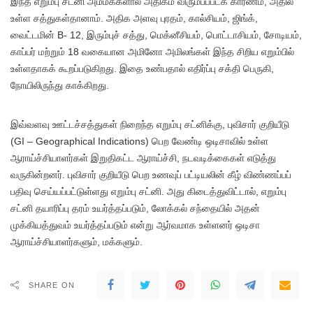
இந்த எறும்பு சட்னி அம்மக்களால் அதிகம் விரும்பப்படக் காரணம், அதில்
உள்ள சத்துகள்தானாம். அதிக அளவு புரதம், கால்சியம், ஜிங்க்,
வைட்டமின் B- 12, இரும்புச் சத்து, மெக்னீசியம், பொட்டாசியம், சோடியம்,
காப்பர் மற்றும் 18 வகையான அமினோ அமிலங்கள் இந்த சிறிய எறும்பில்
உள்ளதாகக் கூறப்படுகிறது. இதை உண்பதால் எதிர்ப்பு சக்தி பெருகி,
நோயிலிருந்து காக்கிறது.
இவ்வளவு ஊட்டச்சத்துகள் நிறைந்த எறும்பு சட்னிக்கு, புவிசார் குறியீடு
(GI – Geographical Indications) பெற வேண்டி ஒடிசாவில் உள்ள
ஆராய்ச்சியாளர்கள் இறுதிகட்ட ஆராய்ச்சி, நடவடிக்கைகள் எடுத்து
வருகின்றனர். புவிசார் குறியீடு பெற உணவுப் பட்டியலின் கீழ் விண்ணப்பப்
பதிவு செய்யப்பட்டுள்ளது எறும்பு சட்னி. அது கிடைத்துவிட்டால், எறும்பு
சட்னி தயாரிப்பு தரம் உயர்த்தப்படும், லோக்கல் சந்தையில் அதன்
முக்கியத்துவம் உயர்த்தப்படும் என்று ஆர்வமாக உள்ளனர் ஒடிசா
ஆராய்ச்சியாளர்களும், மக்களும்.
SHARE ON