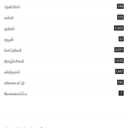
ஆன்மீகம்
398
கல்வி
513
குற்றம்
5,609
சூழல்
22
செய்திகள்
2,097
நிகழ்ச்சிகள்
1,593
வர்த்தகம்
1,447
விளையாட்டு
192
வேலைவாய்ப்பு
1