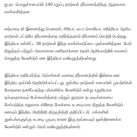
ஐ.நா. பொதுச்சபையில் 140 உறுப்பு நாடுகள் தீர்மானத்திற்கு ஆதரவாக
வாக்களித்தன.
ரஷ்யாவுடன் இணைந்து பெலாரஸ், சிரியா, வடா கொரியா, எரித்ரியா ஆகிய
நாடுகள் மட்டுமே தீர்மானத்தை எதிர்த்ததால் தீர்மானம் வெற்றி பெற்றது.
இந்தியா உள்ளிட்ட 38 நாடுகள் இந்த வாக்கெடுப்பை புறக்கணித்தன. போர்
நிறுத்தம் மற்றும் அவசரகால மனிதாபிமான உதவி ஆகியவற்றில் கவனம்
செலுத்த வேண்டும் என இந்தியா வலியுறுத்தியுள்ளது.
இந்தியா எதிர்பார்த்த அம்சங்கள் வரைவு தீர்மானத்தில் இல்லை என
இந்திய தரப்பில் தெரிவிக்கப்பட்டது. ஐக்கிய நாடுகள் சபையின் முயற்சிகள்
மோதலை தணிப்பதற்கு பங்களிக்க வேண்டும் என்று உறுதியாக
நம்புவதாகவும் பேச்சுவார்த்தை மற்றும் தூதரக நடவடிக்கையை
மேம்படுத்த எதுவாக விரோத போக்கை உடனடியாக நிறுத்த வேண்டும்
எனவும் இந்திய பிரதிநிதி திருமூர்த்தி குறிப்பிட்டார். மக்களின்
துன்பங்களுக்கு உடனடி முடிவு காண இரு தரப்பையும் ஒன்றிணைக்க
வேண்டும் என்றும் அவர் வலியுறுத்தியுள்ளார்.