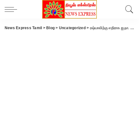
News Express Tamil
>
Blog
>
Uncategorized
>
ரஷ்யாவிற்கு எதிராக ஐ.நா. பொதுச்சபையில் தீர்மானம்: 140 நாடுகள் ஆதரவு- இந்தியா உள்ளிட்ட 38 நாடுகள் புறக்கணிப்பு.!!