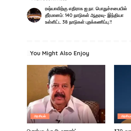
ரஷ்யாவிற்கு எதிராக ஐ.நா. பொதுச்சபையில்
தீர்மானம்: 140 நாடுகள் ஆதரவு- இந்தியா
உள்ளிட்ட 38 நாடுகள் புறக்கணிப்பு.!!
You Might Also Enjoy
அரசியல்
அரசிய