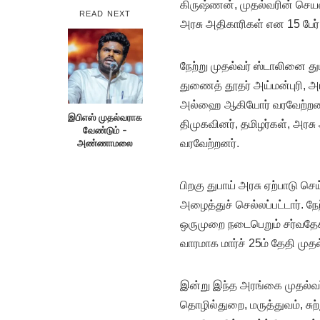
கிருஷ்ணன், முதல்வரின் செயலா
READ NEXT
அரசு அதிகாரிகள் என 15 பேர்
நேற்று முதல்வர் ஸ்டாலினை த
துணைத் தூதர் அய்மன்புரி, அ
அல்ஹை ஆகியோர் வரவேற்றனர். 
இபிஎஸ் முதல்வராக
திமுகவினர், தமிழர்கள், அரச
வேண்டும் –
அண்ணாமலை
வரவேற்றனர்.
பிறகு துபாய் அரசு ஏற்பாடு செய
அழைத்துச் செல்லப்பட்டார். நே
ஒருமுறை நடைபெறும் சர்வதேச 
வாரமாக மார்ச் 25ம் தேதி மு
இன்று இந்த அரங்கை முதல்வர் 
தொழில்துறை, மருத்துவம், சு