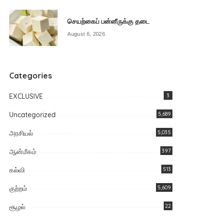
செயற்கைப் பன்னீருக்கு தடை
August 6, 2026
Categories
EXCLUSIVE
3
Uncategorized
5,689
அரசியல்
5,035
ஆன்மீகம்
397
கல்வி
513
குற்றம்
5,609
சூழல்
22