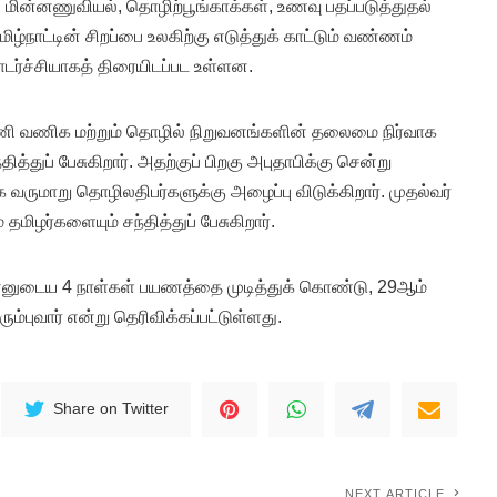
், மின்னணுவியல், தொழிற்பூங்காக்கள், உணவு பதப்படுத்துதல்
ழ்நாட்டின் சிறப்பை உலகிற்கு எடுத்துக் காட்டும் வண்ணம்
ொடர்ச்சியாகத் திரையிடப்பட உள்ளன.
னணி வணிக மற்றும் தொழில் நிறுவனங்களின் தலைமை நிர்வாக
ித்துப் பேசுகிறார். அதற்குப் பிறகு அபுதாபிக்கு சென்று
 வருமாறு தொழிலதிபர்களுக்கு அழைப்பு விடுக்கிறார். முதல்வர்
தமிழர்களையும் சந்தித்துப் பேசுகிறார்.
ன்னுடைய 4 நாள்கள் பயணத்தை முடித்துக் கொண்டு, 29ஆம்
புவார் என்று தெரிவிக்கப்பட்டுள்ளது.
Share on Twitter
NEXT ARTICLE