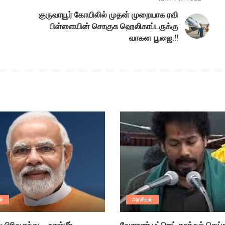
குருவாயூர் கோயிலில் முதன் முறையாக ரவி
பிள்ளையின் சொகுசு ஹெலிகாப்டருக்கு
வாகன பூஜை.!!
ல்
அரசியல்