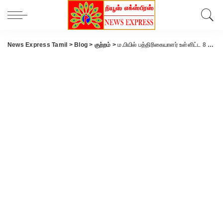
News Express Tamil
>
Blog
>
குற்றம்
>
ம.பியில் பத்திரிகையாளர் உள்ளிட்ட 8 பேரை அரை நிர்வாணப்படுத்தி தாக்குதல்-காவல் ஆய்வாளர் உள்பட இருவர் பணியிடை நீக்கம்.!!