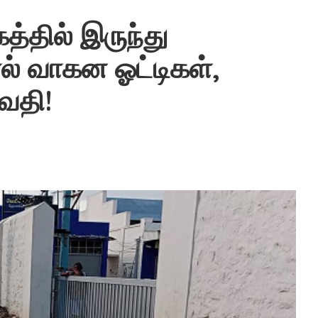
்தில் இருந்து
ால் வாகன ஓட்டிகள்,
வதி!