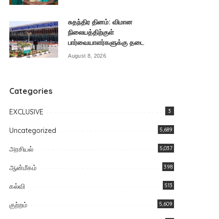
சுதந்திர தினம்: விமான
நிலையத்திற்குள்
பார்வையாளர்களுக்கு தடை
August 8, 2026
Categories
EXCLUSIVE
3
Uncategorized
5,689
அரசியல்
5,037
ஆன்மீகம்
398
கல்வி
513
குற்றம்
5,609