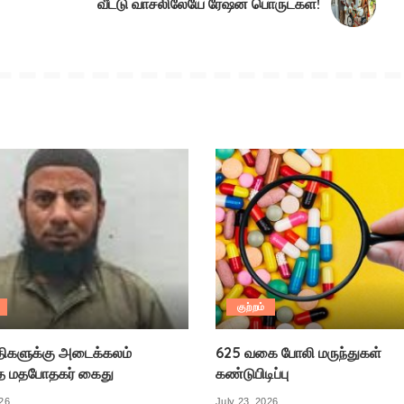
வீட்டு வாசலிலேயே ரேஷன் பொருட்கள்!
குற்றம்
திகளுக்கு அடைக்கலம்
625 வகை போலி மருந்துகள்
த மதபோதகர் கைது
கண்டுபிடிப்பு
026
July 23, 2026