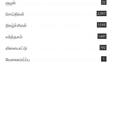
சூழல்
22
செய்திகள்
2,097
நிகழ்ச்சிகள்
1,593
வர்த்தகம்
1,447
விளையாட்டு
192
வேலைவாய்ப்பு
1