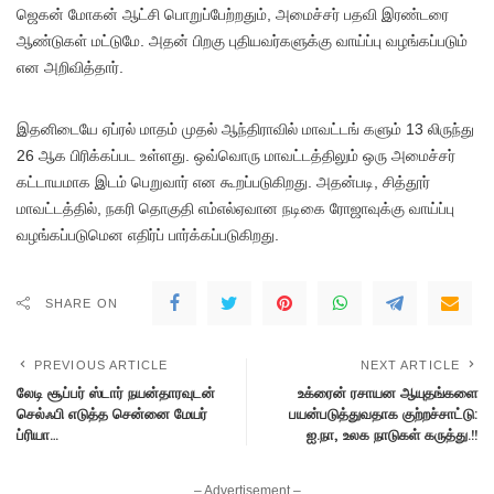
ஜெகன் மோகன் ஆட்சி பொறுப்பேற்றதும், அமைச்சர் பதவி இரண்டரை
ஆண்டுகள் மட்டுமே. அதன் பிறகு புதியவர்களுக்கு வாய்ப்பு வழங்கப்படும்
என அறிவித்தார்.
இதனிடையே ஏப்ரல் மாதம் முதல் ஆந்திராவில் மாவட்டங் களும் 13 லிருந்து
26 ஆக பிரிக்கப்பட உள்ளது. ஒவ்வொரு மாவட்டத்திலும் ஒரு அமைச்சர்
கட்டாயமாக இடம் பெறுவார் என கூறப்படுகிறது. அதன்படி, சித்தூர்
மாவட்டத்தில், நகரி தொகுதி எம்எல்ஏவான நடிகை ரோஜாவுக்கு வாய்ப்பு
வழங்கப்படுமென எதிர்ப் பார்க்கப்படுகிறது.
SHARE ON
PREVIOUS ARTICLE
NEXT ARTICLE
லேடி சூப்பர் ஸ்டார் நயன்தாரவுடன்
உக்ரைன் ரசாயன ஆயுதங்களை
செல்ஃபி எடுத்த சென்னை மேயர்
பயன்படுத்துவதாக குற்றச்சாட்டு:
ப்ரியா…
ஐ.நா, உலக நாடுகள் கருத்து.!!
– Advertisement –