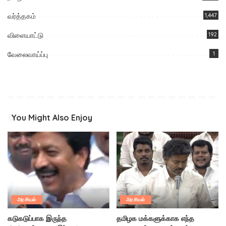
வர்த்தகம்
1,447
விளையாட்டு
192
வேலைவாய்ப்பு
1
You Might Also Enjoy
அரசியல்
அரசியல்
கடுகடுப்பாக இருந்த
தமிழக மக்களுக்காக எந்த