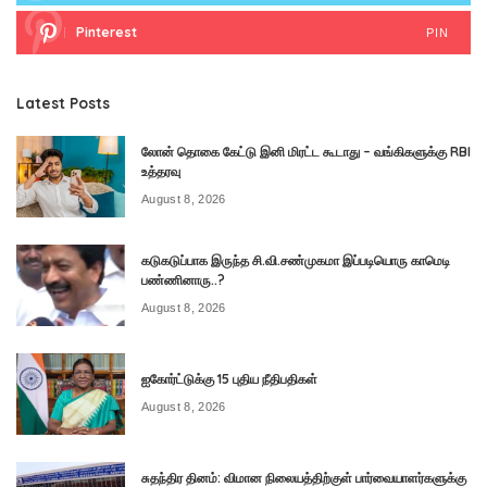
Pinterest
PIN
Latest Posts
லோன் தொகை கேட்டு இனி மிரட்ட கூடாது – வங்கிகளுக்கு RBI
உத்தரவு
August 8, 2026
கடுகடுப்பாக இருந்த சி.வி.சண்முகமா இப்படியொரு காமெடி
பண்ணினாரு..?
August 8, 2026
ஐகோர்ட்டுக்கு 15 புதிய நீதிபதிகள்
August 8, 2026
சுதந்திர தினம்: விமான நிலையத்திற்குள் பார்வையாளர்களுக்கு