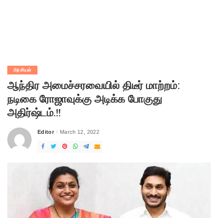
அரசியல்
ஆந்திர அமைச்சரவையில் திடீர் மாற்றம்:
நடிகை ரோஜாவுக்கு அடிக்க போகுது
அதிர்ஷ்டம்.!!
Editor
March 12, 2022
Posted
by