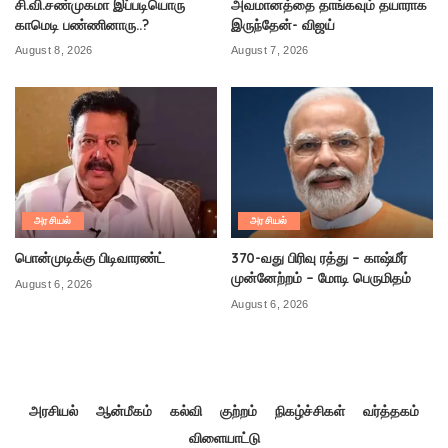
சி.வி.சண்முகமா இப்படியொரு
அவமானத்தை தாங்கவும் தயாராக
காமெடி பண்ணினாரு..?
இருந்தேன்- விஜய்
August 8, 2026
August 7, 2026
அரசியல்
அரசியல்
பொன்முடிக்கு பிடிவாரண்ட்
370-வது பிரிவு ரத்து – காஷ்மீர்
முன்னேற்றம் – மோடி பெருமிதம்
August 6, 2026
August 6, 2026
அரசியல்
ஆன்மீகம்
கல்வி
குற்றம்
நிகழ்ச்சிகள்
வர்த்தகம்
விளையாட்டு