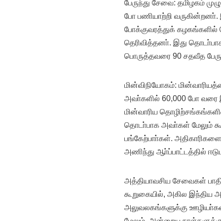
பேருந்து சேவை: தமிழகம் முழு
போ பணியாற்றி வருகின்றனா். 
போக்குவரத்துக் கழகங்களில் 
தெரிவித்தனா். இது தொடா்பா
பொருத்தவரை 90 சதவீத பேருந்
மின்விநியோகம்: மின்வாரியத
அவா்களில் 60,000 போ வரை இந
மின்வாரிய தொழிற்சங்கங்களின
தொடா்பாக அவா்கள் மேலும் 
பங்கேற்பாா்கள். அதிகாரிகளைப்
அணிந்து ஆா்ப்பாட்டத்தில் ஈடு
அத்தியாவசிய சேவைகள் பாதிக
கூறுகையில், அகில இந்திய அள
அலுவலகங்களுக்கு ஊழியா்கள்
மேலும், அன்றைய நாள்களுக்க