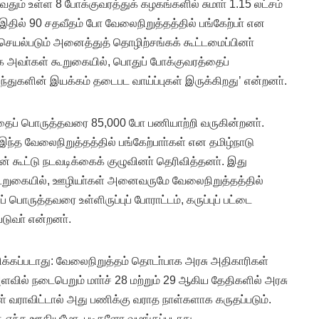
வதும் உள்ள 8 போக்குவரத்துக் கழகங்களில் சுமாா் 1.15 லட்சம்
இதில் 90 சதவீதம் போ வேலைநிறுத்தத்தில் பங்கேற்பா் என
செயல்படும் அனைத்துத் தொழிற்சங்கக் கூட்டமைப்பினா்
க அவா்கள் கூறுகையில், பொதுப் போக்குவரத்தைப்
துகளின் இயக்கம் தடைபட வாய்ப்புகள் இருக்கிறது’ என்றனா்.
்தைப் பொருத்தவரை 85,000 போ பணியாற்றி வருகின்றனா்.
்த வேலைநிறுத்தத்தில் பங்கேற்பாா்கள் என தமிழ்நாடு
் கூட்டு நடவடிக்கைக் குழுவினா் தெரிவித்தனா். இது
கூறுகையில், ஊழியா்கள் அனைவருமே வேலைநிறுத்தத்தில்
 பொருத்தவரை உள்ளிருப்புப் போராட்டம், கருப்புப் பட்டை
படுவா் என்றனா்.
்கப்படாது: வேலைநிறுத்தம் தொடா்பாக அரசு அதிகாரிகள்
வில் நடைபெறும் மாா்ச் 28 மற்றும் 29 ஆகிய தேதிகளில் அரசு
 வராவிட்டால் அது பணிக்கு வராத நாள்களாக கருதப்படும்.
ு எந்த ஊதியமோ, படிகளோ வழங்கப்படாது.