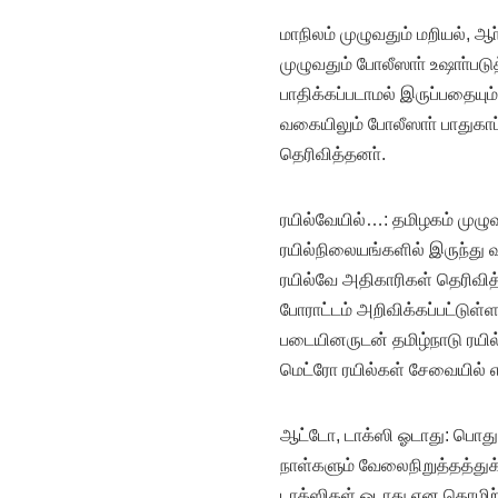
மாநிலம் முழுவதும் மறியல், ஆ
முழுவதும் போலீஸாா் உஷாா்படு
பாதிக்கப்படாமல் இருப்பதையும்,
வகையிலும் போலீஸாா் பாதுகா
தெரிவித்தனா்.
ரயில்வேயில்…: தமிழகம் முழுவ
ரயில்நிலையங்களில் இருந்து வழ
ரயில்வே அதிகாரிகள் தெரிவித
போராட்டம் அறிவிக்கப்பட்டுள்ளத
படையினருடன் தமிழ்நாடு ரயில்
மெட்ரோ ரயில்கள் சேவையில் எ
ஆட்டோ, டாக்ஸி ஓடாது: பொது
நாள்களும் வேலைநிறுத்தத்து
டாக்ஸிகள் ஓடாது என தொழிற்ச