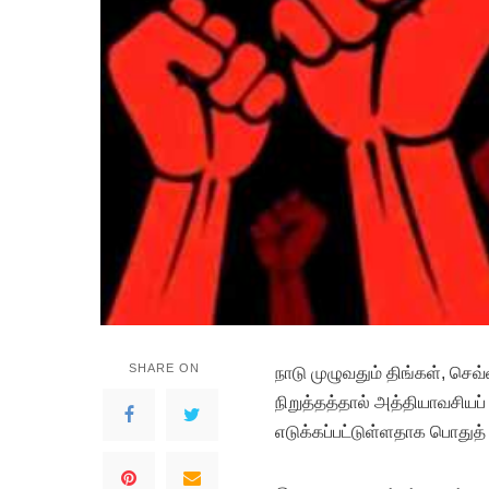
SHARE ON
நாடு முழுவதும் திங்கள், ச
நிறுத்தத்தால் அத்தியாவசியப
எடுக்கப்பட்டுள்ளதாக பொதுத