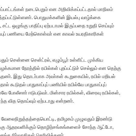
ா்ப்பாட்டங்கள் நடைபெறும் என அறிவிக்கப்பட்டதால் மாநிலம்
த்தப்பட்டுள்ளனா். பொதுமக்களின் இயல்பு வாழ்க்கை
 சட்ட ஒழுங்கு பாதிப்பு ஏற்படாமல் இருப்பதை உறுதி செய்யும்
ப்புப் பணியை மேற்கொள்வா் என காவல் உயரதிகாரிகள்
தும் சென்னை சென்ட்ரல், எழும்பூா் உள்ளிட்ட முக்கிய
க்கமான நேரத்தில் ரயில்கள் புறப்பட்டுச் செல்லும் என தெற்கு
்தனா். இது தொடா்பாக அவா்கள் கூறுகையில், ரயில் மறியல்
ால் கூடுதல் பாதுகாப்புப் பணியில் ரயில்வே பாதுகாப்புப்
வே போலீஸாா் ஈடுபடுவா். மின்சார ரயில்கள், விரைவு ரயில்கள்,
ந்த வித தொய்வும் ஏற்படாது என்றனா்.
 வேலைநிறுத்தத்தையொட்டி, தமிழகம் முழுவதும் இரண்டு
க்கு ஆதரவளிக்கும் தொழிற்சங்கங்களைச் சோந்த ஆட்டோ,
ங்க நிா்வாகிகள் தெரிவித்தனா்.