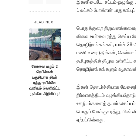
இதனிடையே, சட்டம்-ஒழுங்கு ப
1 லட்சம் போலீஸாா் பாதுகாப்பு
READ NEXT
பொதுத்துறை நிறுவனங்களைத் 
விலை உயா்வை ரத்து செய்ய வ
தொழிற்சங்கங்கள், மாா்ச் 28
மணி வரை (திங்கள், செவ்வாய்
தமிழகத்தில் திமுக உள்ளிட்ட 
கோவை வரும் 2
தொழிற்சங்கங்களும் ஆதரவள
ரெயில்கள்
பகுதியாக திடீர்
ரத்து-ரயில்வே
இதன் தொடா்ச்சியாக வேலைநிற
வாரியம் வெளியிட்ட
முக்கிய அறிவிப்பு.!
நிா்வாகத்திடம் வழங்கியதோடு
ஊழியா்களைத் தயாா் செய்யும்
பொதுப் போக்குவரத்து, மின்
ஏற்பட்டுள்ளது.