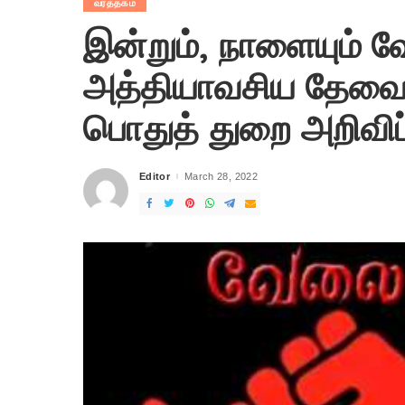
வர்த்தகம்
இன்றும், நாளையும் வ
அத்தியாவசிய தேவைகள
பொதுத் துறை அறிவிப்ப
Editor
March 28, 2022
Posted
by