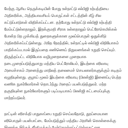
மேற்கு ஆசிய நெருக்கடியின் போது உள்நாட்டு எல்பிஜி உற்பத்தியை
அதிகரிக்க, அத்தியாவசியப் பொருட்கள் சட்டத்தின் கீழ் சில
கட்டுப்பாடுகள் விதிக்கப்பட்டன. தற்போது உள்நாட்டு எல்பிஜி உற்பத்தி
மேம்பட்டுள்ளதாலும், இறக்குமதி சீராக உள்ளதாலும் பெட்ரோகெமிக்கல்
போன்ற பிற முக்கியத் துறைகளுக்கான மூலப்பொருள் ஒதுக்கீடு
அதிகரிக்கப்பட்டுள்ளது. அதே நேரத்தில், உள்நாட்டில் எல்பிஜி விநியோகம்
பாதிக்கப்படாமல் இருப்பதை எண்ணெய் நிறுவனங்கள் உறுதி செய்யும்.
திருத்தப்பட்ட விநியோக வழிமுறைகளை முறையாக
நடைமுறைப்படுத்துமாறு மத்திய பெட்ரோலியம், இயற்கை எரிவாயு
அமைச்சகம் அனைத்து மாநிலத் தலைமைச் செயலாளர்களுக்கும் கடிதம்
எழுதியுள்ளது. குழாய் மூலம் இயற்கை எரிவாயு (பிஎன்ஜி) இணைப்பு பெற்ற
வணிக நுகர்வோர்கள் தொடர்ந்து அதைப் பயன்படுத்துவர். மற்ற
தகுதியுள்ள நுகர்வோர்களும் படிப்படியாகப் பிஎன்ஜி கட்டமைப்புக்கு
மாற்றப்படுவர்.
நாட்டின் எரிசக்தி பாதுகாப்பை உறுதி செய்வதோடு, தூய்மையான
எரிபொருள் பயன்பாட்டை மேம்படுத்தும் மத்திய அரசின் கொள்கைக்கு
இணங்க இந்தச் சீர்திருத்தம் மேற்கொள்ளப்பட்டுள்ளது” என