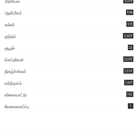
அரசியல்
5,036
ஆன்மீகம்
398
கல்வி
513
குற்றம்
5,609
சூழல்
22
செய்திகள்
2,093
நிகழ்ச்சிகள்
1,593
வர்த்தகம்
1,447
விளையாட்டு
192
வேலைவாய்ப்பு
1