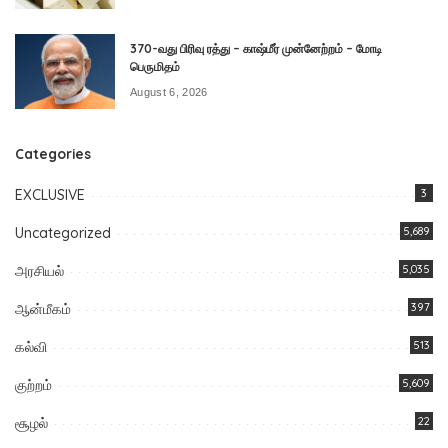
370-வது பிரிவு ரத்து – காஷ்மீர் முன்னேற்றம் – மோடி
பெருமிதம்
August 6, 2026
Categories
EXCLUSIVE
3
Uncategorized
5,689
அரசியல்
5,035
ஆன்மீகம்
397
கல்வி
513
குற்றம்
5,609
சூழல்
22