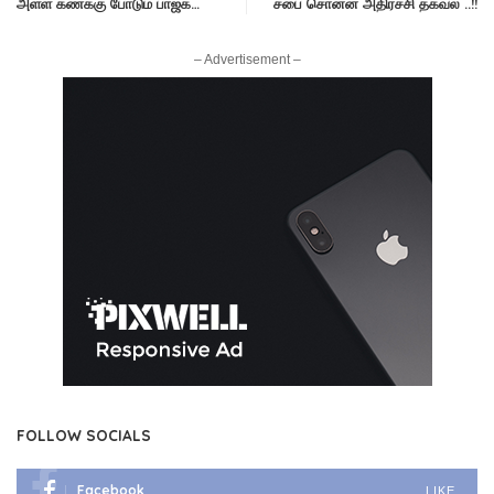
அள்ள கணக்கு போடும் பாஜக…
சபை சொன்ன அதிர்ச்சி தகவல் ..!!
– Advertisement –
FOLLOW SOCIALS
Facebook
LIKE