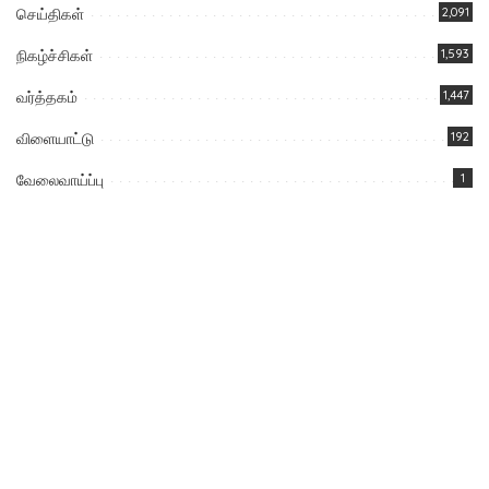
செய்திகள்
2,091
நிகழ்ச்சிகள்
1,593
வர்த்தகம்
1,447
விளையாட்டு
192
வேலைவாய்ப்பு
1
You Might Also Enjoy